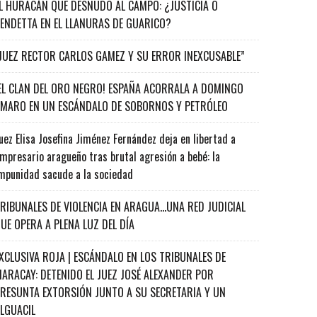
L HURACÁN QUE DESNUDÓ AL CAMPO: ¿JUSTICIA O
ENDETTA EN EL LLANURAS DE GUARICO?
JUEZ RECTOR CARLOS GAMEZ Y SU ERROR INEXCUSABLE”
EL CLAN DEL ORO NEGRO! ESPAÑA ACORRALA A DOMINGO
MARO EN UN ESCÁNDALO DE SOBORNOS Y PETRÓLEO
uez Elisa Josefina Jiménez Fernández deja en libertad a
mpresario aragueño tras brutal agresión a bebé: la
mpunidad sacude a la sociedad
RIBUNALES DE VIOLENCIA EN ARAGUA…UNA RED JUDICIAL
UE OPERA A PLENA LUZ DEL DÍA
XCLUSIVA ROJA | ESCÁNDALO EN LOS TRIBUNALES DE
ARACAY: DETENIDO EL JUEZ JOSÉ ALEXANDER POR
RESUNTA EXTORSIÓN JUNTO A SU SECRETARIA Y UN
ALGUACIL