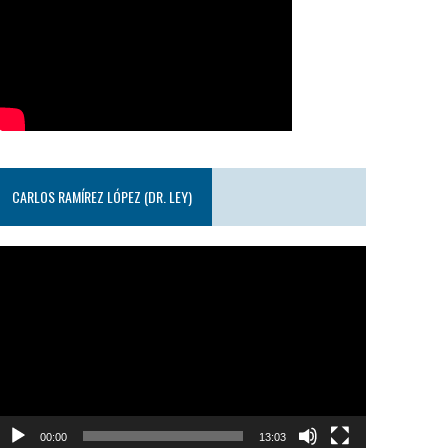
CARLOS RAMÍREZ LÓPEZ (DR. LEY)
eproductor
e
ideo
00:00
13:03