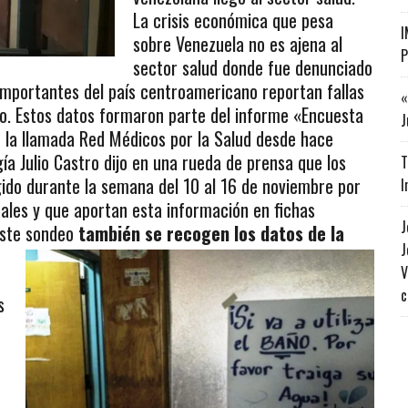
La crisis económica que pesa
I
sobre Venezuela no es ajena al
P
sector salud donde fue denunciado
importantes del país centroamericano reportan fallas
«
ico. Estos datos formaron parte del informe «Encuesta
J
r la llamada Red Médicos por la Salud desde hace
ía Julio Castro dijo en una rueda de prensa que los
T
ido durante la semana del 10 al 16 de noviembre por
I
ales y que aportan esta información en fichas
J
este sondeo
también se recogen los datos de la
J
V
c
s