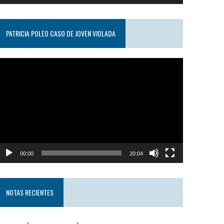
PATRICIA POLEO CASO DE JOVEN VIOLADA
eproductor
e
ideo
00:00
20:04
NOTAS RECIENTES