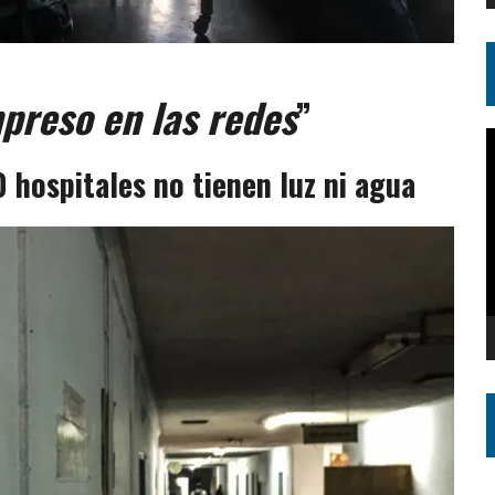
mpreso en las redes
”
R
d
 hospitales no tienen luz ni agua
v