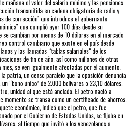
r de mañana el valor del salario mínimo y las pensiones
cución transmitida en cadena obligatoria de radio y
res de corrección” que introduce el gobernante
nómica” que cumplió ayer 100 días desde su
ue se cambian por menos de 10 dólares en el mercado
érreo control cambiario que existe en el país desde
anos y las llamadas “tablas salariales” de los
icaciones de fin de año, así como millones de otras
a mes, se ven igualmente afectadas por el aumento.
 la patria, un censo paralelo que la oposición denuncia
 un “bono único” de 2.000 bolívares o 23,10 dólares.
tro, unidad al que está anclado. El petro nació a
 de momento se transa como un certificado de ahorros.
uete económico, indicó que el petro, que fue
onado por el Gobierno de Estados Unidos, se fijaba en
lívares, al tiempo que invitó a los venezolanos a