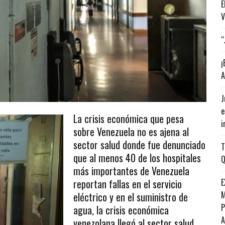
E
V
“
¡
A
J
e
La crisis económica que pesa
i
sobre Venezuela no es ajena al
sector salud donde fue denunciado
T
que al menos 40 de los hospitales
Q
más importantes de Venezuela
reportan fallas en el servicio
E
M
eléctrico y en el suministro de
P
agua, la crisis económica
venezolana llegó al sector salud.