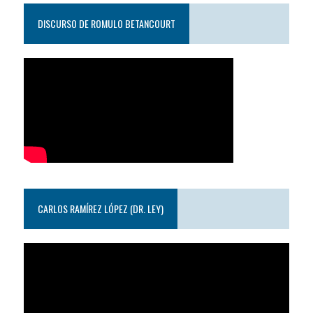
DISCURSO DE ROMULO BETANCOURT
CARLOS RAMÍREZ LÓPEZ (DR. LEY)
Reproductor
de
video