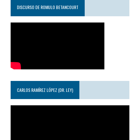
DISCURSO DE ROMULO BETANCOURT
CARLOS RAMÍREZ LÓPEZ (DR. LEY)
Reproductor
de
video