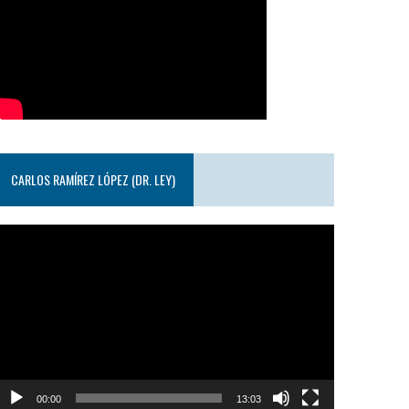
CARLOS RAMÍREZ LÓPEZ (DR. LEY)
eproductor
e
ideo
00:00
13:03