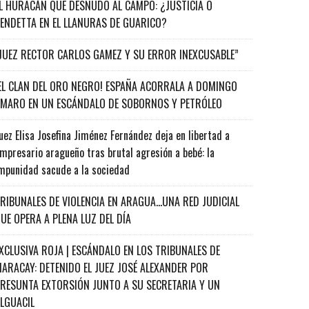
L HURACÁN QUE DESNUDÓ AL CAMPO: ¿JUSTICIA O
ENDETTA EN EL LLANURAS DE GUARICO?
JUEZ RECTOR CARLOS GAMEZ Y SU ERROR INEXCUSABLE”
EL CLAN DEL ORO NEGRO! ESPAÑA ACORRALA A DOMINGO
MARO EN UN ESCÁNDALO DE SOBORNOS Y PETRÓLEO
uez Elisa Josefina Jiménez Fernández deja en libertad a
mpresario aragueño tras brutal agresión a bebé: la
mpunidad sacude a la sociedad
RIBUNALES DE VIOLENCIA EN ARAGUA…UNA RED JUDICIAL
UE OPERA A PLENA LUZ DEL DÍA
XCLUSIVA ROJA | ESCÁNDALO EN LOS TRIBUNALES DE
ARACAY: DETENIDO EL JUEZ JOSÉ ALEXANDER POR
RESUNTA EXTORSIÓN JUNTO A SU SECRETARIA Y UN
ALGUACIL