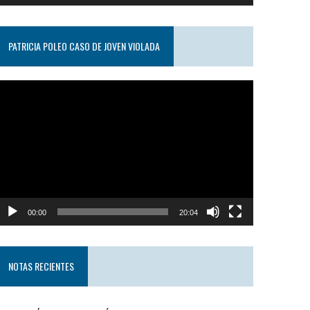
PATRICIA POLEO CASO DE JOVEN VIOLADA
eproductor
e
ideo
00:00
20:04
NOTAS RECIENTES