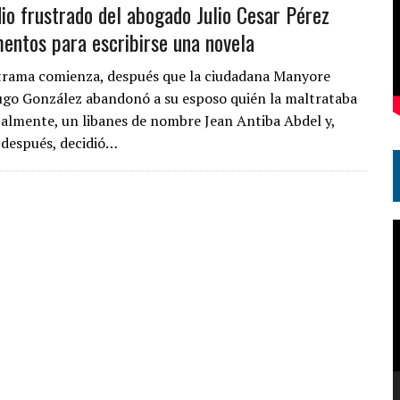
dio frustrado del abogado Julio Cesar Pérez
mentos para escribirse una novela
 trama comienza, después que la ciudadana Manyore
ugo González abandonó a su esposo quién la maltrataba
rbalmente, un libanes de nombre Jean Antiba Abdel y,
después, decidió…
R
d
v