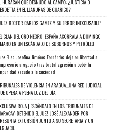
L HURACÁN QUE DESNUDÓ AL CAMPO: ¿JUSTICIA O
ENDETTA EN EL LLANURAS DE GUARICO?
JUEZ RECTOR CARLOS GAMEZ Y SU ERROR INEXCUSABLE”
EL CLAN DEL ORO NEGRO! ESPAÑA ACORRALA A DOMINGO
MARO EN UN ESCÁNDALO DE SOBORNOS Y PETRÓLEO
uez Elisa Josefina Jiménez Fernández deja en libertad a
mpresario aragueño tras brutal agresión a bebé: la
mpunidad sacude a la sociedad
RIBUNALES DE VIOLENCIA EN ARAGUA…UNA RED JUDICIAL
UE OPERA A PLENA LUZ DEL DÍA
XCLUSIVA ROJA | ESCÁNDALO EN LOS TRIBUNALES DE
ARACAY: DETENIDO EL JUEZ JOSÉ ALEXANDER POR
RESUNTA EXTORSIÓN JUNTO A SU SECRETARIA Y UN
ALGUACIL