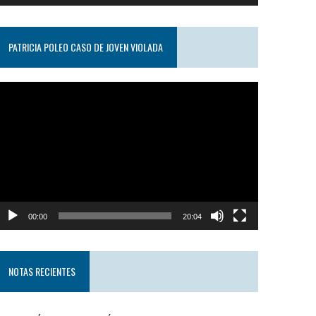
PATRICIA POLEO CASO DE JOVEN VIOLADA
eproductor
e
ideo
00:00
20:04
NOTAS RECIENTES