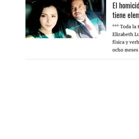
El homici
tiene ele
*** Toda la
Elizabeth L
física y ve
ocho meses 