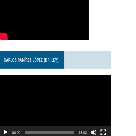
CARLOS RAMÍREZ LÓPEZ (DR. LEY)
eproductor
e
ideo
00:00
13:03