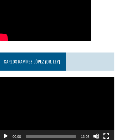
CARLOS RAMÍREZ LÓPEZ (DR. LEY)
eproductor
e
ideo
00:00
13:03