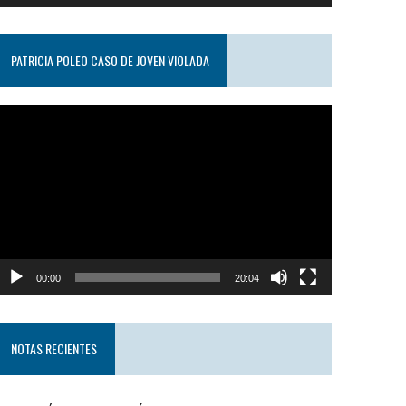
PATRICIA POLEO CASO DE JOVEN VIOLADA
eproductor
e
ideo
00:00
20:04
NOTAS RECIENTES