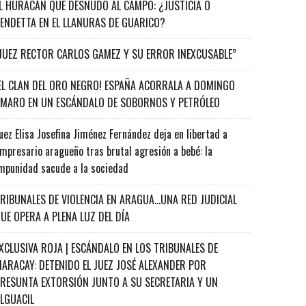
L HURACÁN QUE DESNUDÓ AL CAMPO: ¿JUSTICIA O
ENDETTA EN EL LLANURAS DE GUARICO?
JUEZ RECTOR CARLOS GAMEZ Y SU ERROR INEXCUSABLE”
EL CLAN DEL ORO NEGRO! ESPAÑA ACORRALA A DOMINGO
MARO EN UN ESCÁNDALO DE SOBORNOS Y PETRÓLEO
uez Elisa Josefina Jiménez Fernández deja en libertad a
mpresario aragueño tras brutal agresión a bebé: la
mpunidad sacude a la sociedad
RIBUNALES DE VIOLENCIA EN ARAGUA…UNA RED JUDICIAL
UE OPERA A PLENA LUZ DEL DÍA
XCLUSIVA ROJA | ESCÁNDALO EN LOS TRIBUNALES DE
ARACAY: DETENIDO EL JUEZ JOSÉ ALEXANDER POR
RESUNTA EXTORSIÓN JUNTO A SU SECRETARIA Y UN
ALGUACIL