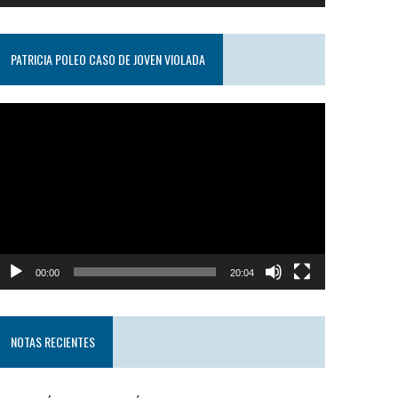
PATRICIA POLEO CASO DE JOVEN VIOLADA
eproductor
e
ideo
00:00
20:04
NOTAS RECIENTES