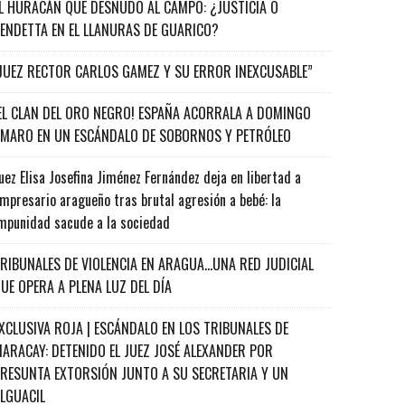
L HURACÁN QUE DESNUDÓ AL CAMPO: ¿JUSTICIA O
ENDETTA EN EL LLANURAS DE GUARICO?
JUEZ RECTOR CARLOS GAMEZ Y SU ERROR INEXCUSABLE”
EL CLAN DEL ORO NEGRO! ESPAÑA ACORRALA A DOMINGO
MARO EN UN ESCÁNDALO DE SOBORNOS Y PETRÓLEO
uez Elisa Josefina Jiménez Fernández deja en libertad a
mpresario aragueño tras brutal agresión a bebé: la
mpunidad sacude a la sociedad
RIBUNALES DE VIOLENCIA EN ARAGUA…UNA RED JUDICIAL
UE OPERA A PLENA LUZ DEL DÍA
XCLUSIVA ROJA | ESCÁNDALO EN LOS TRIBUNALES DE
ARACAY: DETENIDO EL JUEZ JOSÉ ALEXANDER POR
RESUNTA EXTORSIÓN JUNTO A SU SECRETARIA Y UN
ALGUACIL