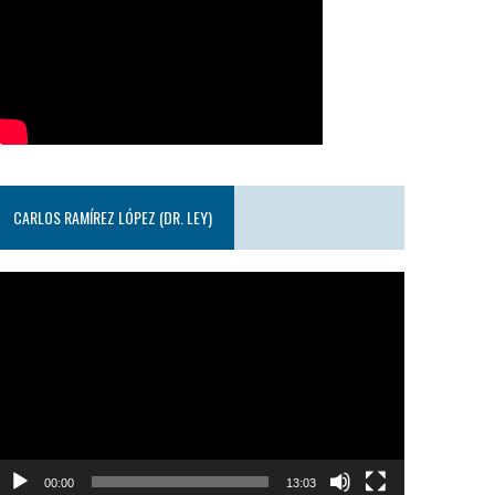
CARLOS RAMÍREZ LÓPEZ (DR. LEY)
eproductor
e
ideo
00:00
13:03