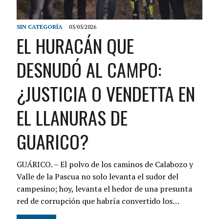
SIN CATEGORÍA
05/05/2026
EL HURACÁN QUE
DESNUDÓ AL CAMPO:
¿JUSTICIA O VENDETTA EN
EL LLANURAS DE
GUARICO?
GUÁRICO. – El polvo de los caminos de Calabozo y
Valle de la Pascua no solo levanta el sudor del
campesino; hoy, levanta el hedor de una presunta
red de corrupción que habría convertido los…