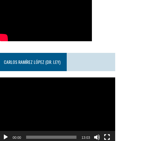
CARLOS RAMÍREZ LÓPEZ (DR. LEY)
eproductor
e
ideo
00:00
13:03