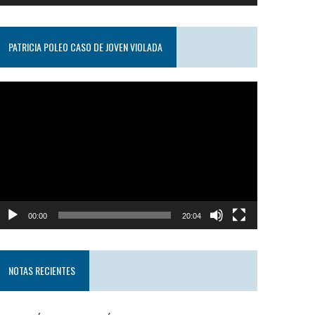
PATRICIA POLEO CASO DE JOVEN VIOLADA
eproductor
e
ideo
00:00
20:04
NOTAS RECIENTES