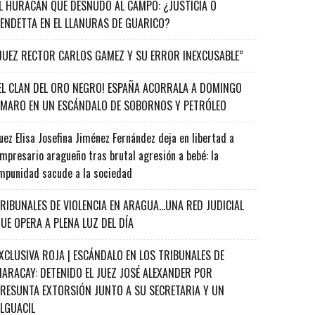
L HURACÁN QUE DESNUDÓ AL CAMPO: ¿JUSTICIA O
ENDETTA EN EL LLANURAS DE GUARICO?
JUEZ RECTOR CARLOS GAMEZ Y SU ERROR INEXCUSABLE”
EL CLAN DEL ORO NEGRO! ESPAÑA ACORRALA A DOMINGO
MARO EN UN ESCÁNDALO DE SOBORNOS Y PETRÓLEO
uez Elisa Josefina Jiménez Fernández deja en libertad a
mpresario aragueño tras brutal agresión a bebé: la
mpunidad sacude a la sociedad
RIBUNALES DE VIOLENCIA EN ARAGUA…UNA RED JUDICIAL
UE OPERA A PLENA LUZ DEL DÍA
XCLUSIVA ROJA | ESCÁNDALO EN LOS TRIBUNALES DE
ARACAY: DETENIDO EL JUEZ JOSÉ ALEXANDER POR
RESUNTA EXTORSIÓN JUNTO A SU SECRETARIA Y UN
ALGUACIL