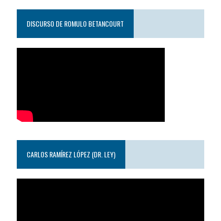
DISCURSO DE ROMULO BETANCOURT
CARLOS RAMÍREZ LÓPEZ (DR. LEY)
Reproductor
de
video