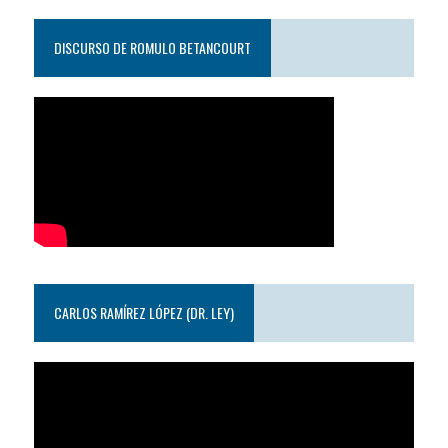
DISCURSO DE ROMULO BETANCOURT
CARLOS RAMÍREZ LÓPEZ (DR. LEY)
Reproductor
de
video