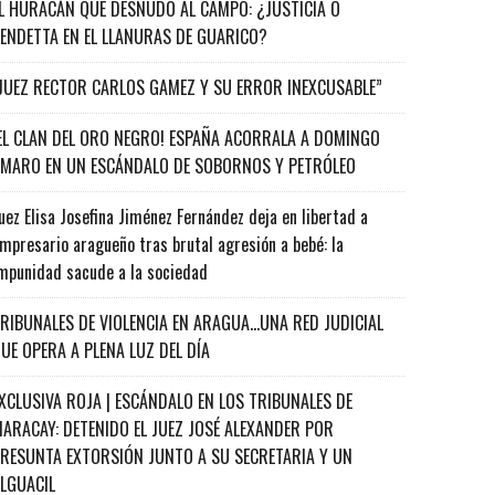
L HURACÁN QUE DESNUDÓ AL CAMPO: ¿JUSTICIA O
ENDETTA EN EL LLANURAS DE GUARICO?
JUEZ RECTOR CARLOS GAMEZ Y SU ERROR INEXCUSABLE”
EL CLAN DEL ORO NEGRO! ESPAÑA ACORRALA A DOMINGO
MARO EN UN ESCÁNDALO DE SOBORNOS Y PETRÓLEO
uez Elisa Josefina Jiménez Fernández deja en libertad a
mpresario aragueño tras brutal agresión a bebé: la
mpunidad sacude a la sociedad
RIBUNALES DE VIOLENCIA EN ARAGUA…UNA RED JUDICIAL
UE OPERA A PLENA LUZ DEL DÍA
XCLUSIVA ROJA | ESCÁNDALO EN LOS TRIBUNALES DE
ARACAY: DETENIDO EL JUEZ JOSÉ ALEXANDER POR
RESUNTA EXTORSIÓN JUNTO A SU SECRETARIA Y UN
ALGUACIL