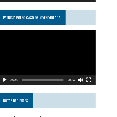
PATRICIA POLEO CASO DE JOVEN VIOLADA
eproductor
e
ideo
00:00
20:04
NOTAS RECIENTES