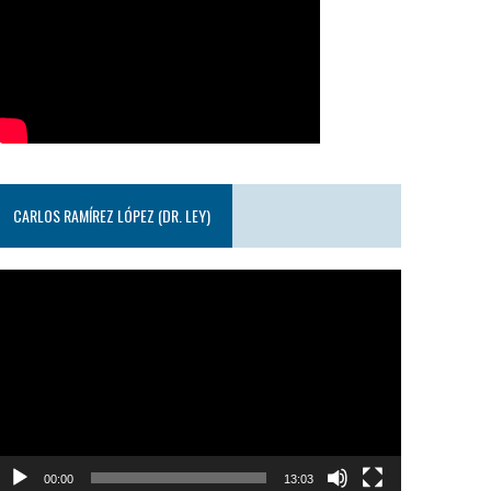
CARLOS RAMÍREZ LÓPEZ (DR. LEY)
eproductor
e
ideo
00:00
13:03