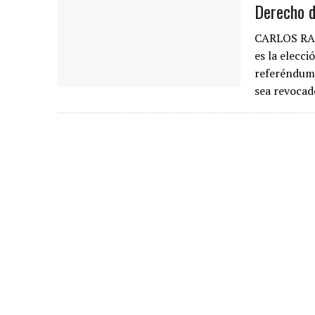
Derecho d
CARLOS RAM
es la elecc
referéndum 
sea revoca