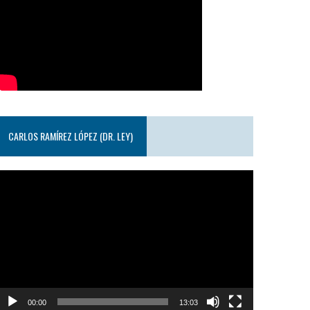
CARLOS RAMÍREZ LÓPEZ (DR. LEY)
eproductor
e
ideo
00:00
13:03