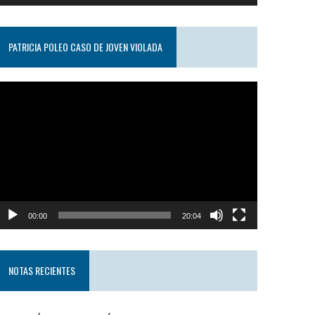
PATRICIA POLEO CASO DE JOVEN VIOLADA
eproductor
e
ideo
00:00
20:04
NOTAS RECIENTES