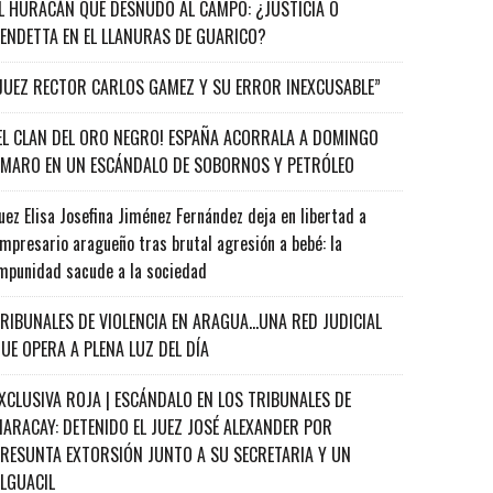
L HURACÁN QUE DESNUDÓ AL CAMPO: ¿JUSTICIA O
ENDETTA EN EL LLANURAS DE GUARICO?
JUEZ RECTOR CARLOS GAMEZ Y SU ERROR INEXCUSABLE”
EL CLAN DEL ORO NEGRO! ESPAÑA ACORRALA A DOMINGO
MARO EN UN ESCÁNDALO DE SOBORNOS Y PETRÓLEO
uez Elisa Josefina Jiménez Fernández deja en libertad a
mpresario aragueño tras brutal agresión a bebé: la
mpunidad sacude a la sociedad
RIBUNALES DE VIOLENCIA EN ARAGUA…UNA RED JUDICIAL
UE OPERA A PLENA LUZ DEL DÍA
XCLUSIVA ROJA | ESCÁNDALO EN LOS TRIBUNALES DE
ARACAY: DETENIDO EL JUEZ JOSÉ ALEXANDER POR
RESUNTA EXTORSIÓN JUNTO A SU SECRETARIA Y UN
ALGUACIL