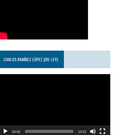
CARLOS RAMÍREZ LÓPEZ (DR. LEY)
eproductor
e
ideo
00:00
13:03