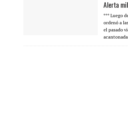
Alerta mil
*** Luego de
ordenó a la
el pasado v
acantonad