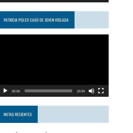
PATRICIA POLEO CASO DE JOVEN VIOLADA
eproductor
e
ideo
00:00
20:04
NOTAS RECIENTES