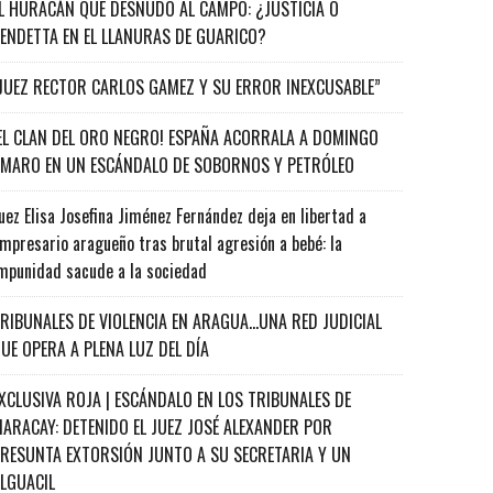
L HURACÁN QUE DESNUDÓ AL CAMPO: ¿JUSTICIA O
ENDETTA EN EL LLANURAS DE GUARICO?
JUEZ RECTOR CARLOS GAMEZ Y SU ERROR INEXCUSABLE”
EL CLAN DEL ORO NEGRO! ESPAÑA ACORRALA A DOMINGO
MARO EN UN ESCÁNDALO DE SOBORNOS Y PETRÓLEO
uez Elisa Josefina Jiménez Fernández deja en libertad a
mpresario aragueño tras brutal agresión a bebé: la
mpunidad sacude a la sociedad
RIBUNALES DE VIOLENCIA EN ARAGUA…UNA RED JUDICIAL
UE OPERA A PLENA LUZ DEL DÍA
XCLUSIVA ROJA | ESCÁNDALO EN LOS TRIBUNALES DE
ARACAY: DETENIDO EL JUEZ JOSÉ ALEXANDER POR
RESUNTA EXTORSIÓN JUNTO A SU SECRETARIA Y UN
ALGUACIL