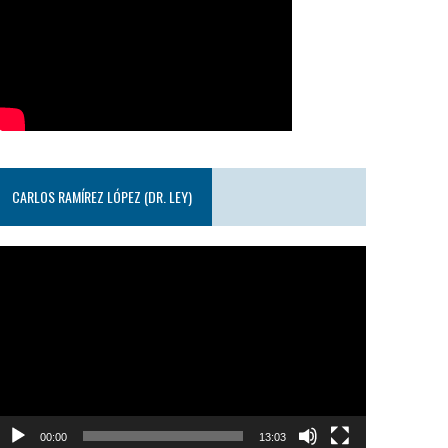
CARLOS RAMÍREZ LÓPEZ (DR. LEY)
eproductor
e
ideo
00:00
13:03