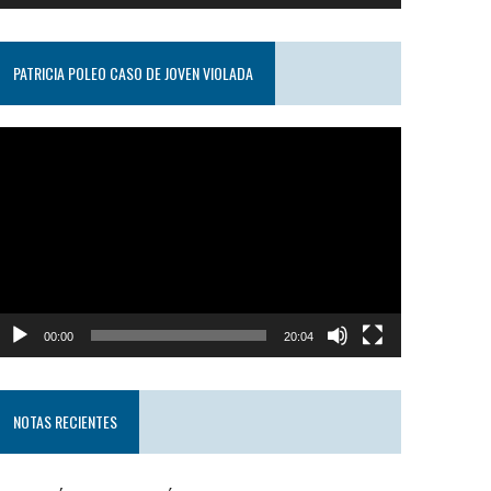
PATRICIA POLEO CASO DE JOVEN VIOLADA
eproductor
e
ideo
00:00
20:04
NOTAS RECIENTES