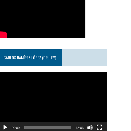
CARLOS RAMÍREZ LÓPEZ (DR. LEY)
eproductor
e
ideo
00:00
13:03