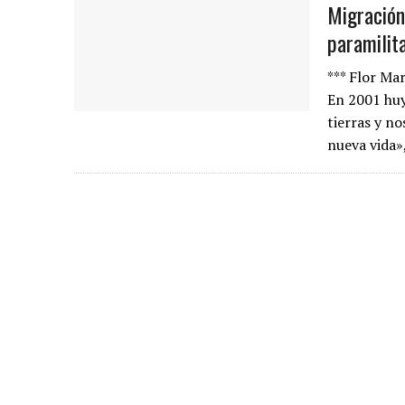
Migración
paramilit
*** Flor Ma
En 2001 huy
tierras y n
nueva vida