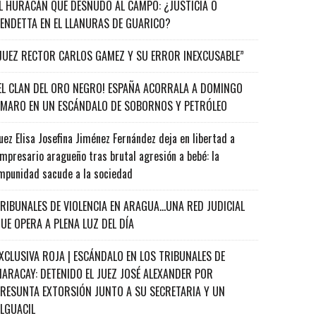
L HURACÁN QUE DESNUDÓ AL CAMPO: ¿JUSTICIA O
ENDETTA EN EL LLANURAS DE GUARICO?
JUEZ RECTOR CARLOS GAMEZ Y SU ERROR INEXCUSABLE”
EL CLAN DEL ORO NEGRO! ESPAÑA ACORRALA A DOMINGO
MARO EN UN ESCÁNDALO DE SOBORNOS Y PETRÓLEO
uez Elisa Josefina Jiménez Fernández deja en libertad a
mpresario aragueño tras brutal agresión a bebé: la
mpunidad sacude a la sociedad
RIBUNALES DE VIOLENCIA EN ARAGUA…UNA RED JUDICIAL
UE OPERA A PLENA LUZ DEL DÍA
XCLUSIVA ROJA | ESCÁNDALO EN LOS TRIBUNALES DE
ARACAY: DETENIDO EL JUEZ JOSÉ ALEXANDER POR
RESUNTA EXTORSIÓN JUNTO A SU SECRETARIA Y UN
ALGUACIL