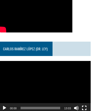
CARLOS RAMÍREZ LÓPEZ (DR. LEY)
eproductor
e
ideo
00:00
13:03