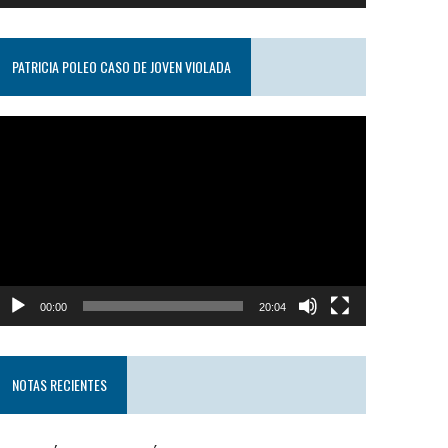
PATRICIA POLEO CASO DE JOVEN VIOLADA
eproductor
e
ideo
00:00
20:04
NOTAS RECIENTES