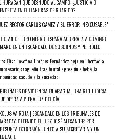
L HURACÁN QUE DESNUDÓ AL CAMPO: ¿JUSTICIA O
ENDETTA EN EL LLANURAS DE GUARICO?
JUEZ RECTOR CARLOS GAMEZ Y SU ERROR INEXCUSABLE”
EL CLAN DEL ORO NEGRO! ESPAÑA ACORRALA A DOMINGO
MARO EN UN ESCÁNDALO DE SOBORNOS Y PETRÓLEO
uez Elisa Josefina Jiménez Fernández deja en libertad a
mpresario aragueño tras brutal agresión a bebé: la
mpunidad sacude a la sociedad
RIBUNALES DE VIOLENCIA EN ARAGUA…UNA RED JUDICIAL
UE OPERA A PLENA LUZ DEL DÍA
XCLUSIVA ROJA | ESCÁNDALO EN LOS TRIBUNALES DE
ARACAY: DETENIDO EL JUEZ JOSÉ ALEXANDER POR
RESUNTA EXTORSIÓN JUNTO A SU SECRETARIA Y UN
ALGUACIL