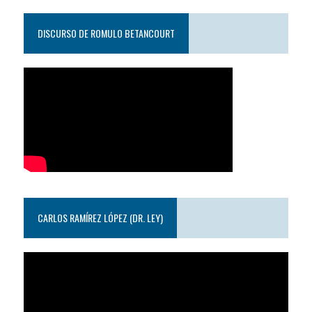
DISCURSO DE ROMULO BETANCOURT
CARLOS RAMÍREZ LÓPEZ (DR. LEY)
Reproductor
de
video