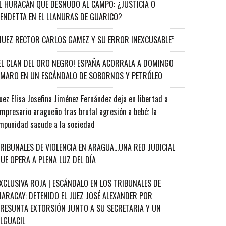
L HURACÁN QUE DESNUDÓ AL CAMPO: ¿JUSTICIA O
ENDETTA EN EL LLANURAS DE GUARICO?
JUEZ RECTOR CARLOS GAMEZ Y SU ERROR INEXCUSABLE”
EL CLAN DEL ORO NEGRO! ESPAÑA ACORRALA A DOMINGO
MARO EN UN ESCÁNDALO DE SOBORNOS Y PETRÓLEO
uez Elisa Josefina Jiménez Fernández deja en libertad a
mpresario aragueño tras brutal agresión a bebé: la
mpunidad sacude a la sociedad
RIBUNALES DE VIOLENCIA EN ARAGUA…UNA RED JUDICIAL
UE OPERA A PLENA LUZ DEL DÍA
XCLUSIVA ROJA | ESCÁNDALO EN LOS TRIBUNALES DE
ARACAY: DETENIDO EL JUEZ JOSÉ ALEXANDER POR
RESUNTA EXTORSIÓN JUNTO A SU SECRETARIA Y UN
ALGUACIL