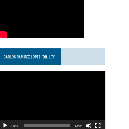
CARLOS RAMÍREZ LÓPEZ (DR. LEY)
eproductor
e
ideo
00:00
13:03