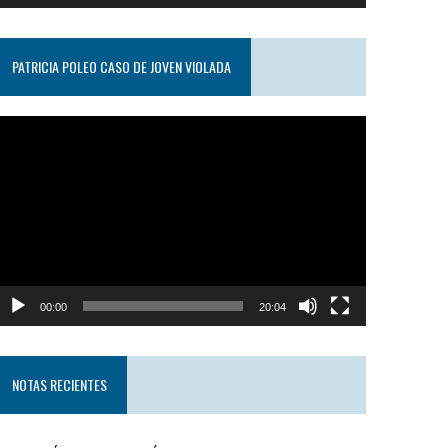
PATRICIA POLEO CASO DE JOVEN VIOLADA
eproductor
e
ideo
00:00
20:04
NOTAS RECIENTES