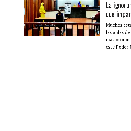
La ignoran
que impar
Muchos est
las aulas de
más mínima 
este Poder 