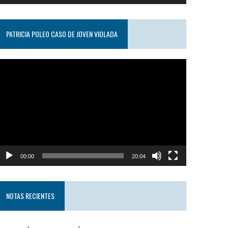
PATRICIA POLEO CASO DE JOVEN VIOLADA
eproductor
e
ideo
00:00
20:04
NOTAS RECIENTES