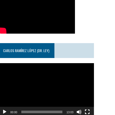
CARLOS RAMÍREZ LÓPEZ (DR. LEY)
eproductor
e
ideo
00:00
13:03