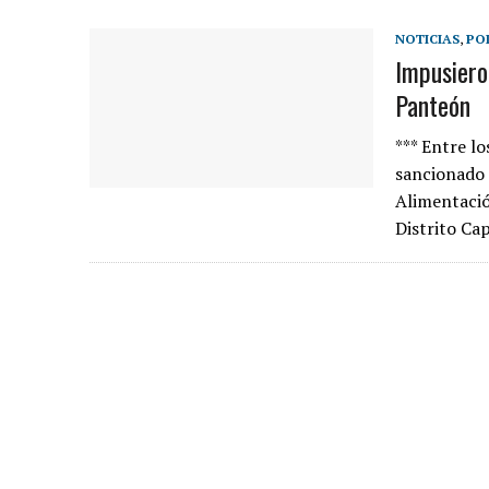
NOTICIAS
,
PO
Impusiero
Panteón
*** Entre l
sancionado 
Alimentació
Distrito Ca