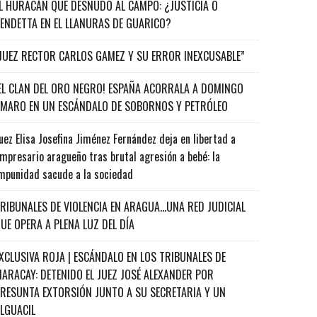
L HURACÁN QUE DESNUDÓ AL CAMPO: ¿JUSTICIA O
ENDETTA EN EL LLANURAS DE GUARICO?
JUEZ RECTOR CARLOS GAMEZ Y SU ERROR INEXCUSABLE”
EL CLAN DEL ORO NEGRO! ESPAÑA ACORRALA A DOMINGO
MARO EN UN ESCÁNDALO DE SOBORNOS Y PETRÓLEO
uez Elisa Josefina Jiménez Fernández deja en libertad a
mpresario aragueño tras brutal agresión a bebé: la
mpunidad sacude a la sociedad
RIBUNALES DE VIOLENCIA EN ARAGUA…UNA RED JUDICIAL
UE OPERA A PLENA LUZ DEL DÍA
XCLUSIVA ROJA | ESCÁNDALO EN LOS TRIBUNALES DE
ARACAY: DETENIDO EL JUEZ JOSÉ ALEXANDER POR
RESUNTA EXTORSIÓN JUNTO A SU SECRETARIA Y UN
ALGUACIL