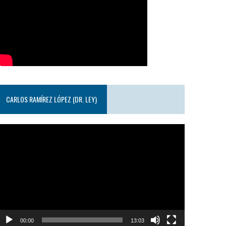
CARLOS RAMÍREZ LÓPEZ (DR. LEY)
eproductor
e
ideo
00:00
13:03