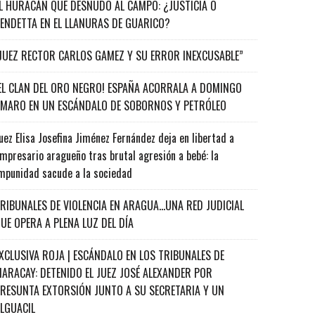
L HURACÁN QUE DESNUDÓ AL CAMPO: ¿JUSTICIA O
ENDETTA EN EL LLANURAS DE GUARICO?
JUEZ RECTOR CARLOS GAMEZ Y SU ERROR INEXCUSABLE”
EL CLAN DEL ORO NEGRO! ESPAÑA ACORRALA A DOMINGO
MARO EN UN ESCÁNDALO DE SOBORNOS Y PETRÓLEO
uez Elisa Josefina Jiménez Fernández deja en libertad a
mpresario aragueño tras brutal agresión a bebé: la
mpunidad sacude a la sociedad
RIBUNALES DE VIOLENCIA EN ARAGUA…UNA RED JUDICIAL
UE OPERA A PLENA LUZ DEL DÍA
XCLUSIVA ROJA | ESCÁNDALO EN LOS TRIBUNALES DE
ARACAY: DETENIDO EL JUEZ JOSÉ ALEXANDER POR
RESUNTA EXTORSIÓN JUNTO A SU SECRETARIA Y UN
ALGUACIL