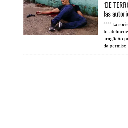
¡DE TERRO
las autori
**** La soc
los delincu
aragüeño pe
da permiso