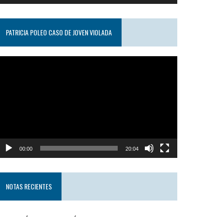
PATRICIA POLEO CASO DE JOVEN VIOLADA
eproductor
e
ideo
00:00
20:04
NOTAS RECIENTES