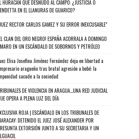
L HURACÁN QUE DESNUDÓ AL CAMPO: ¿JUSTICIA O
ENDETTA EN EL LLANURAS DE GUARICO?
JUEZ RECTOR CARLOS GAMEZ Y SU ERROR INEXCUSABLE”
EL CLAN DEL ORO NEGRO! ESPAÑA ACORRALA A DOMINGO
MARO EN UN ESCÁNDALO DE SOBORNOS Y PETRÓLEO
uez Elisa Josefina Jiménez Fernández deja en libertad a
mpresario aragueño tras brutal agresión a bebé: la
mpunidad sacude a la sociedad
RIBUNALES DE VIOLENCIA EN ARAGUA…UNA RED JUDICIAL
UE OPERA A PLENA LUZ DEL DÍA
XCLUSIVA ROJA | ESCÁNDALO EN LOS TRIBUNALES DE
ARACAY: DETENIDO EL JUEZ JOSÉ ALEXANDER POR
RESUNTA EXTORSIÓN JUNTO A SU SECRETARIA Y UN
ALGUACIL