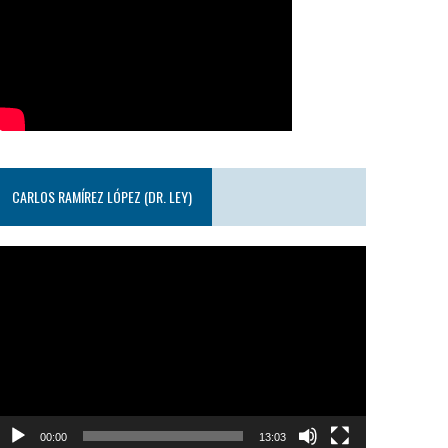
CARLOS RAMÍREZ LÓPEZ (DR. LEY)
eproductor
e
ideo
00:00
13:03