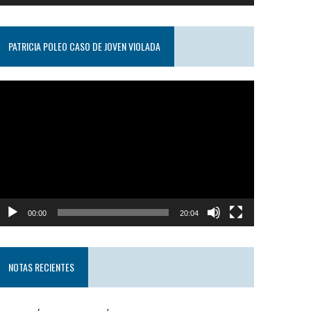
PATRICIA POLEO CASO DE JOVEN VIOLADA
eproductor
e
ideo
00:00
20:04
NOTAS RECIENTES