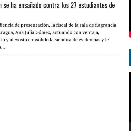
n se ha ensañado contra los 27 estudiantes de
diencia de presentación, la fiscal de la sala de flagrancia
Aragua, Ana Julia Gómez, actuando con ventaja,
o y alevosía consolido la siembra de evidencias y le
os…
R
d
v