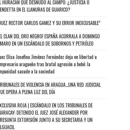
L HURACÁN QUE DESNUDÓ AL CAMPO: ¿JUSTICIA O
ENDETTA EN EL LLANURAS DE GUARICO?
JUEZ RECTOR CARLOS GAMEZ Y SU ERROR INEXCUSABLE”
EL CLAN DEL ORO NEGRO! ESPAÑA ACORRALA A DOMINGO
MARO EN UN ESCÁNDALO DE SOBORNOS Y PETRÓLEO
uez Elisa Josefina Jiménez Fernández deja en libertad a
mpresario aragueño tras brutal agresión a bebé: la
mpunidad sacude a la sociedad
RIBUNALES DE VIOLENCIA EN ARAGUA…UNA RED JUDICIAL
UE OPERA A PLENA LUZ DEL DÍA
XCLUSIVA ROJA | ESCÁNDALO EN LOS TRIBUNALES DE
ARACAY: DETENIDO EL JUEZ JOSÉ ALEXANDER POR
RESUNTA EXTORSIÓN JUNTO A SU SECRETARIA Y UN
ALGUACIL