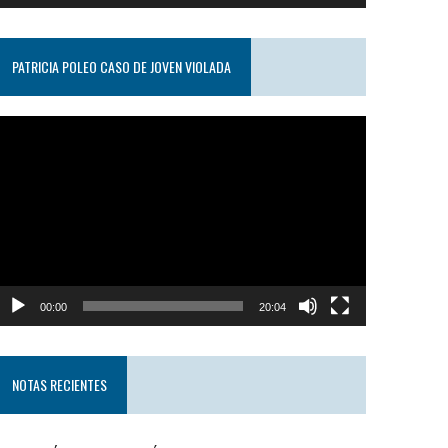
PATRICIA POLEO CASO DE JOVEN VIOLADA
eproductor
e
ideo
00:00
20:04
NOTAS RECIENTES