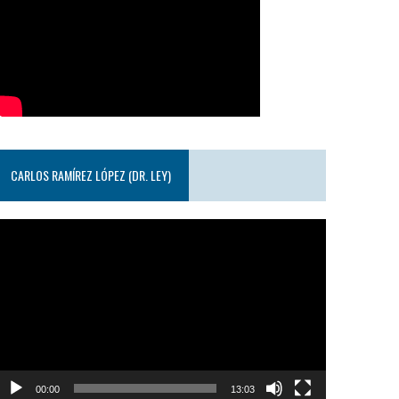
CARLOS RAMÍREZ LÓPEZ (DR. LEY)
eproductor
e
ideo
00:00
13:03