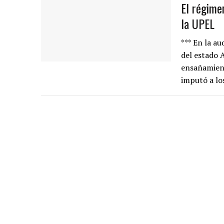
El régime
la UPEL
*** En la au
del estado 
ensañamient
imputó a l