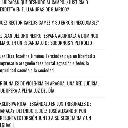
L HURACÁN QUE DESNUDÓ AL CAMPO: ¿JUSTICIA O
ENDETTA EN EL LLANURAS DE GUARICO?
JUEZ RECTOR CARLOS GAMEZ Y SU ERROR INEXCUSABLE”
EL CLAN DEL ORO NEGRO! ESPAÑA ACORRALA A DOMINGO
MARO EN UN ESCÁNDALO DE SOBORNOS Y PETRÓLEO
uez Elisa Josefina Jiménez Fernández deja en libertad a
mpresario aragueño tras brutal agresión a bebé: la
mpunidad sacude a la sociedad
RIBUNALES DE VIOLENCIA EN ARAGUA…UNA RED JUDICIAL
UE OPERA A PLENA LUZ DEL DÍA
XCLUSIVA ROJA | ESCÁNDALO EN LOS TRIBUNALES DE
ARACAY: DETENIDO EL JUEZ JOSÉ ALEXANDER POR
RESUNTA EXTORSIÓN JUNTO A SU SECRETARIA Y UN
ALGUACIL