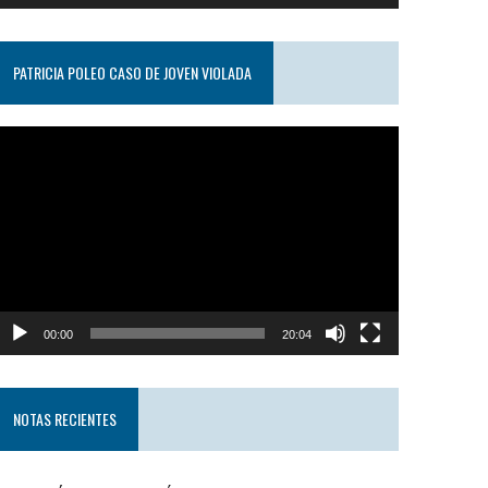
PATRICIA POLEO CASO DE JOVEN VIOLADA
eproductor
e
ideo
00:00
20:04
NOTAS RECIENTES