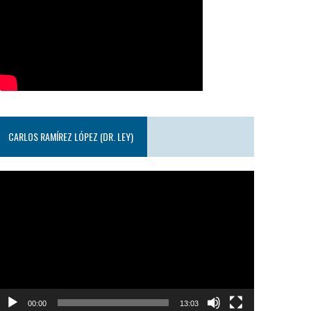
CARLOS RAMÍREZ LÓPEZ (DR. LEY)
eproductor
e
ideo
00:00
13:03