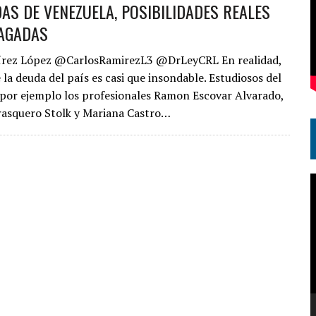
AS DE VENEZUELA, POSIBILIDADES REALES
PAGADAS
írez López @CarlosRamirezL3 @DrLeyCRL En realidad,
la deuda del país es casi que insondable. Estudiosos del
or ejemplo los profesionales Ramon Escovar Alvarado,
asquero Stolk y Mariana Castro…
R
d
v