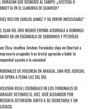
L HURACÁN QUE DESNUDÓ AL CAMPO: ¿JUSTICIA O
ENDETTA EN EL LLANURAS DE GUARICO?
JUEZ RECTOR CARLOS GAMEZ Y SU ERROR INEXCUSABLE”
EL CLAN DEL ORO NEGRO! ESPAÑA ACORRALA A DOMINGO
MARO EN UN ESCÁNDALO DE SOBORNOS Y PETRÓLEO
uez Elisa Josefina Jiménez Fernández deja en libertad a
mpresario aragueño tras brutal agresión a bebé: la
mpunidad sacude a la sociedad
RIBUNALES DE VIOLENCIA EN ARAGUA…UNA RED JUDICIAL
UE OPERA A PLENA LUZ DEL DÍA
XCLUSIVA ROJA | ESCÁNDALO EN LOS TRIBUNALES DE
ARACAY: DETENIDO EL JUEZ JOSÉ ALEXANDER POR
RESUNTA EXTORSIÓN JUNTO A SU SECRETARIA Y UN
ALGUACIL