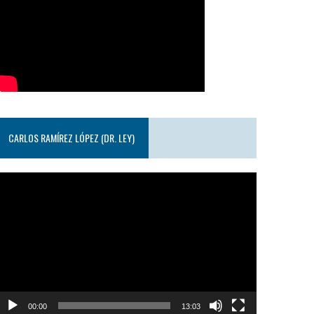
CARLOS RAMÍREZ LÓPEZ (DR. LEY)
eproductor
e
ideo
00:00
13:03