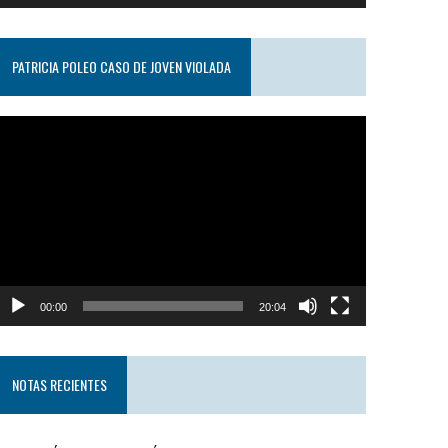
PATRICIA POLEO CASO DE JOVEN VIOLADA
eproductor
e
ideo
00:00
20:04
NOTAS RECIENTES