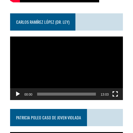
CARLOS RAMÍREZ LÓPEZ (DR. LEY)
Reproductor
de
video
00:00
13:03
PATRICIA POLEO CASO DE JOVEN VIOLADA