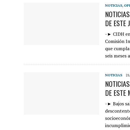
NOTICIAS
,
OP
NOTICIA
DE ESTE 
-► CIDH end
Comisión In
que cumpla 
seis meses 
NOTICIAS
21
NOTICIA
DE ESTE ­
-► ­­­­­­Bajo
descontento 
socioeconóm
incumplimie