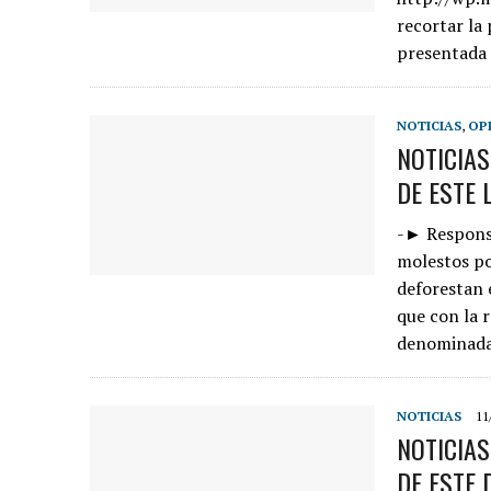
recortar la
presentada
NOTICIAS
,
OP
NOTICIA
DE ESTE 
-► Responsa
molestos po
deforestan
que con la 
denominada
NOTICIAS
11
NOTICIA
DE ESTE 