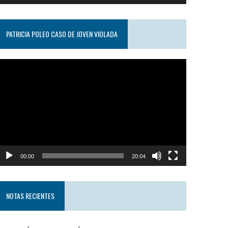
PATRICIA POLEO CASO DE JOVEN VIOLADA
eproductor
e
ideo
00:00
20:04
NOTAS RECIENTES