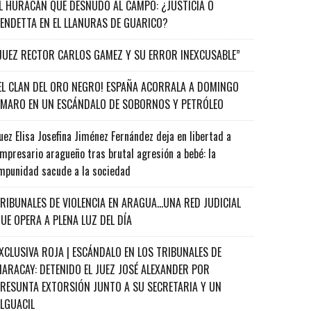
L HURACÁN QUE DESNUDÓ AL CAMPO: ¿JUSTICIA O
ENDETTA EN EL LLANURAS DE GUARICO?
JUEZ RECTOR CARLOS GAMEZ Y SU ERROR INEXCUSABLE”
EL CLAN DEL ORO NEGRO! ESPAÑA ACORRALA A DOMINGO
MARO EN UN ESCÁNDALO DE SOBORNOS Y PETRÓLEO
uez Elisa Josefina Jiménez Fernández deja en libertad a
mpresario aragueño tras brutal agresión a bebé: la
mpunidad sacude a la sociedad
RIBUNALES DE VIOLENCIA EN ARAGUA…UNA RED JUDICIAL
UE OPERA A PLENA LUZ DEL DÍA
XCLUSIVA ROJA | ESCÁNDALO EN LOS TRIBUNALES DE
ARACAY: DETENIDO EL JUEZ JOSÉ ALEXANDER POR
RESUNTA EXTORSIÓN JUNTO A SU SECRETARIA Y UN
ALGUACIL