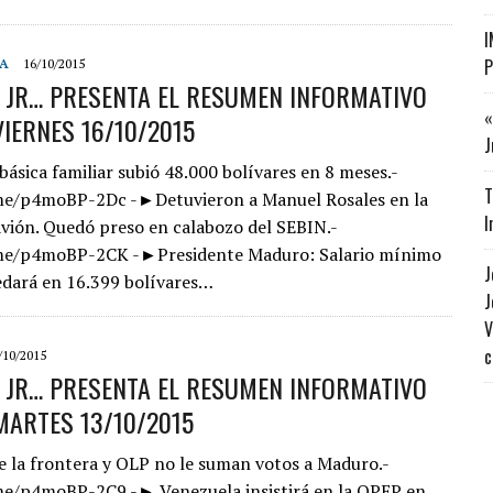
I
P
ÍA
16/10/2015
 JR… PRESENTA EL RESUMEN INFORMATIVO ​
«
VIERNES 16/10/2015
J
ásica familiar subió 48.000 bolívares en 8 meses.-
T
me/p4moBP-2Dc -►Detuvieron a Manuel Rosales en la
I
avión. Quedó preso en calabozo del SEBIN.-
me/p4moBP-2CK -►Presidente Maduro: Salario mínimo
J
edará en 16.399 bolívares…
J
V
c
/10/2015
S JR… PRESENTA EL RESUMEN INFORMATIVO
MARTES 13/10/2015
e la frontera y OLP no le suman votos a Maduro.-
me/p4moBP-2C9 -► Venezuela insistirá en la OPEP en