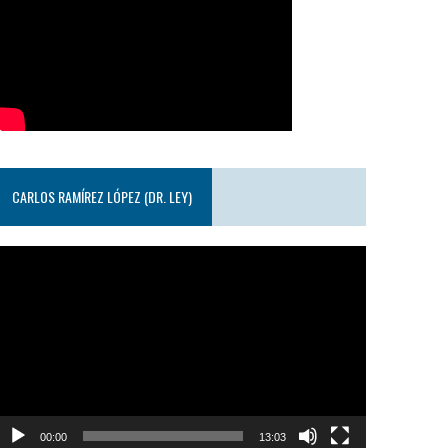
CARLOS RAMÍREZ LÓPEZ (DR. LEY)
eproductor
e
ideo
00:00
13:03