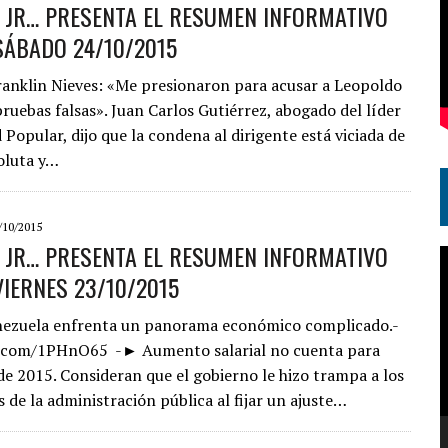
S JR… PRESENTA EL RESUMEN INFORMATIVO
SÁBADO 24/10/2015
ranklin Nieves: «Me presionaron para acusar a Leopoldo
ruebas falsas». Juan Carlos Gutiérrez, abogado del líder
Popular, dijo que la condena al dirigente está viciada de
oluta y…
/10/2015
S JR… PRESENTA EL RESUMEN INFORMATIVO
R
VIERNES 23/10/2015
d
v
ezuela enfrenta un panorama económico complicado.-
ly.com/1PHnO65 -► Aumento salarial no cuenta para
de 2015. Consideran que el gobierno le hizo trampa a los
 de la administración pública al fijar un ajuste…