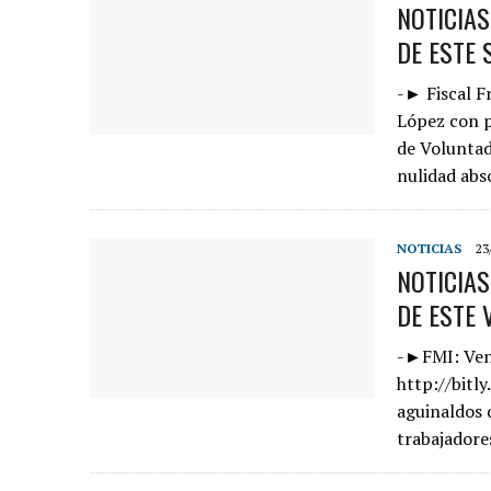
NOTICIA
DE ESTE 
-► Fiscal F
López con p
de Voluntad 
nulidad abs
NOTICIAS
23
NOTICIA
DE ESTE 
-►FMI: Ven
http://bit
aguinaldos 
trabajadores