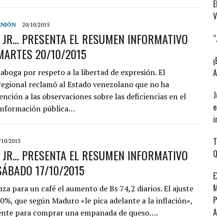
E
V
INIÓN
20/10/2015
S JR… PRESENTA EL RESUMEN INFORMATIVO
“
MARTES 20/10/2015
¡
boga por respeto a la libertad de expresión. El
A
egional reclamó al Estado venezolano que no ha
J
nción a las observaciones sobre las deficiencias en el
e
 información pública…
i
T
/10/2015
S JR… PRESENTA EL RESUMEN INFORMATIVO
Q
SÁBADO 17/10/2015
E
M
za para un café el aumento de Bs 74,2 diarios. El ajuste
P
30%, que según Maduro «le pica adelante a la inflación»,
iente para comprar una empanada de queso….