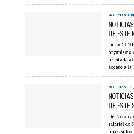
NOTICIAS
,
OP
NOTICIA
DE ESTE 
-►La CIDH a
organismo r
prestado ate
acceso a la
NOTICIAS
17
NOTICIA
DE ESTE 
-► No alcan
salarial de 
no es sufic