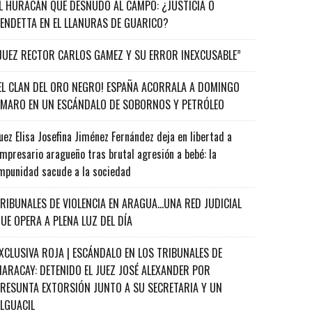
L HURACÁN QUE DESNUDÓ AL CAMPO: ¿JUSTICIA O
ENDETTA EN EL LLANURAS DE GUARICO?
JUEZ RECTOR CARLOS GAMEZ Y SU ERROR INEXCUSABLE”
EL CLAN DEL ORO NEGRO! ESPAÑA ACORRALA A DOMINGO
MARO EN UN ESCÁNDALO DE SOBORNOS Y PETRÓLEO
uez Elisa Josefina Jiménez Fernández deja en libertad a
mpresario aragueño tras brutal agresión a bebé: la
mpunidad sacude a la sociedad
RIBUNALES DE VIOLENCIA EN ARAGUA…UNA RED JUDICIAL
UE OPERA A PLENA LUZ DEL DÍA
XCLUSIVA ROJA | ESCÁNDALO EN LOS TRIBUNALES DE
ARACAY: DETENIDO EL JUEZ JOSÉ ALEXANDER POR
RESUNTA EXTORSIÓN JUNTO A SU SECRETARIA Y UN
ALGUACIL