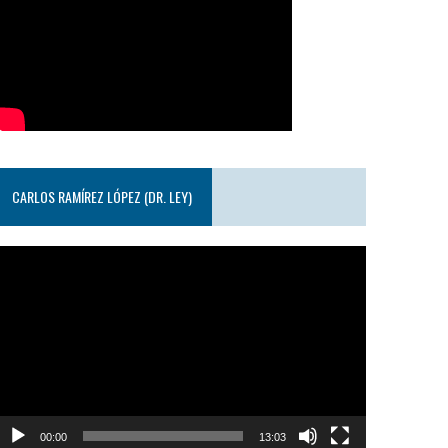
CARLOS RAMÍREZ LÓPEZ (DR. LEY)
eproductor
e
ideo
00:00
13:03