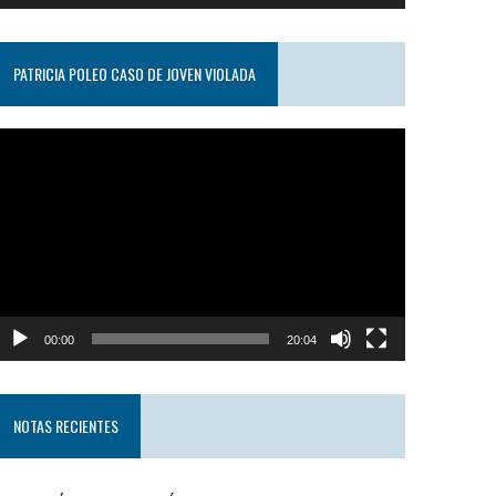
PATRICIA POLEO CASO DE JOVEN VIOLADA
eproductor
e
ideo
00:00
20:04
NOTAS RECIENTES