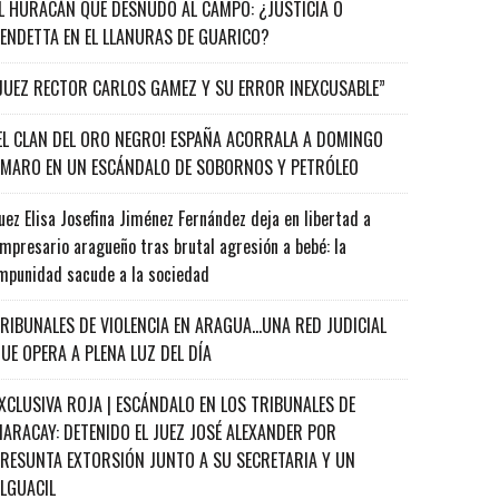
L HURACÁN QUE DESNUDÓ AL CAMPO: ¿JUSTICIA O
ENDETTA EN EL LLANURAS DE GUARICO?
JUEZ RECTOR CARLOS GAMEZ Y SU ERROR INEXCUSABLE”
EL CLAN DEL ORO NEGRO! ESPAÑA ACORRALA A DOMINGO
MARO EN UN ESCÁNDALO DE SOBORNOS Y PETRÓLEO
uez Elisa Josefina Jiménez Fernández deja en libertad a
mpresario aragueño tras brutal agresión a bebé: la
mpunidad sacude a la sociedad
RIBUNALES DE VIOLENCIA EN ARAGUA…UNA RED JUDICIAL
UE OPERA A PLENA LUZ DEL DÍA
XCLUSIVA ROJA | ESCÁNDALO EN LOS TRIBUNALES DE
ARACAY: DETENIDO EL JUEZ JOSÉ ALEXANDER POR
RESUNTA EXTORSIÓN JUNTO A SU SECRETARIA Y UN
ALGUACIL