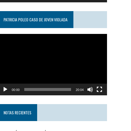
PATRICIA POLEO CASO DE JOVEN VIOLADA
eproductor
e
ideo
00:00
20:04
NOTAS RECIENTES