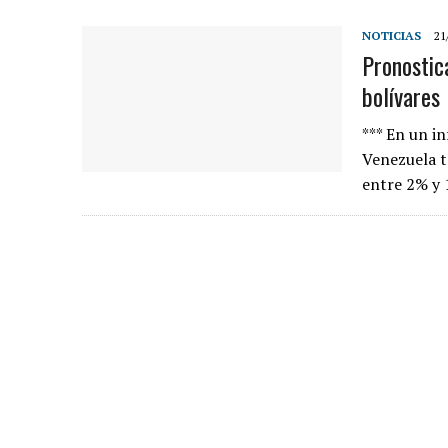
NOTICIAS
21
Pronostic
bolívares
*** En un i
Venezuela t
entre 2% y 