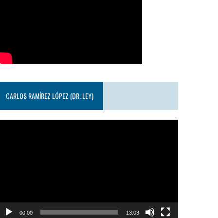
CARLOS RAMÍREZ LÓPEZ (DR. LEY)
eproductor
e
ideo
00:00
13:03