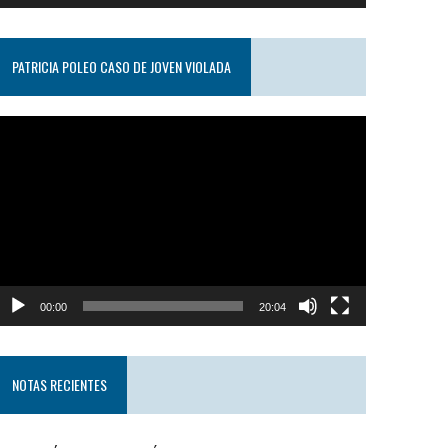
PATRICIA POLEO CASO DE JOVEN VIOLADA
eproductor
e
ideo
00:00
20:04
NOTAS RECIENTES