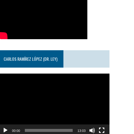
CARLOS RAMÍREZ LÓPEZ (DR. LEY)
eproductor
e
ideo
00:00
13:03