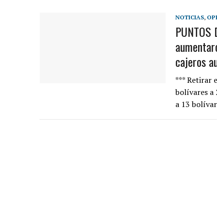
NOTICIAS
,
OP
PUNTOS D
aumentaron
cajeros a
*** Retirar 
bolívares a 
a 13 bolíva