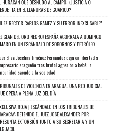
L HURACÁN QUE DESNUDÓ AL CAMPO: ¿JUSTICIA O
ENDETTA EN EL LLANURAS DE GUARICO?
JUEZ RECTOR CARLOS GAMEZ Y SU ERROR INEXCUSABLE”
EL CLAN DEL ORO NEGRO! ESPAÑA ACORRALA A DOMINGO
MARO EN UN ESCÁNDALO DE SOBORNOS Y PETRÓLEO
uez Elisa Josefina Jiménez Fernández deja en libertad a
mpresario aragueño tras brutal agresión a bebé: la
mpunidad sacude a la sociedad
RIBUNALES DE VIOLENCIA EN ARAGUA…UNA RED JUDICIAL
UE OPERA A PLENA LUZ DEL DÍA
XCLUSIVA ROJA | ESCÁNDALO EN LOS TRIBUNALES DE
ARACAY: DETENIDO EL JUEZ JOSÉ ALEXANDER POR
RESUNTA EXTORSIÓN JUNTO A SU SECRETARIA Y UN
ALGUACIL