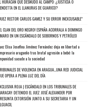
L HURACÁN QUE DESNUDÓ AL CAMPO: ¿JUSTICIA O
ENDETTA EN EL LLANURAS DE GUARICO?
JUEZ RECTOR CARLOS GAMEZ Y SU ERROR INEXCUSABLE”
EL CLAN DEL ORO NEGRO! ESPAÑA ACORRALA A DOMINGO
MARO EN UN ESCÁNDALO DE SOBORNOS Y PETRÓLEO
uez Elisa Josefina Jiménez Fernández deja en libertad a
mpresario aragueño tras brutal agresión a bebé: la
mpunidad sacude a la sociedad
RIBUNALES DE VIOLENCIA EN ARAGUA…UNA RED JUDICIAL
UE OPERA A PLENA LUZ DEL DÍA
XCLUSIVA ROJA | ESCÁNDALO EN LOS TRIBUNALES DE
ARACAY: DETENIDO EL JUEZ JOSÉ ALEXANDER POR
RESUNTA EXTORSIÓN JUNTO A SU SECRETARIA Y UN
ALGUACIL