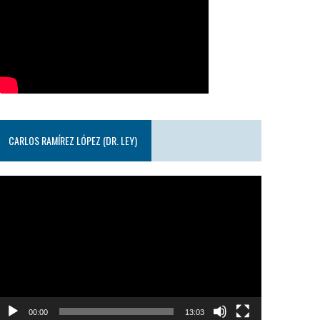
CARLOS RAMÍREZ LÓPEZ (DR. LEY)
eproductor
e
ideo
00:00
13:03