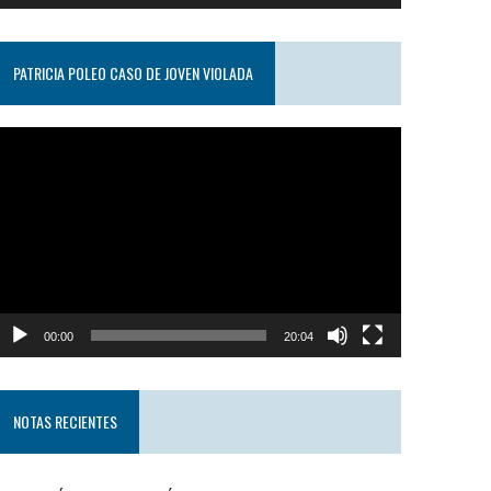
PATRICIA POLEO CASO DE JOVEN VIOLADA
eproductor
e
ideo
00:00
20:04
NOTAS RECIENTES