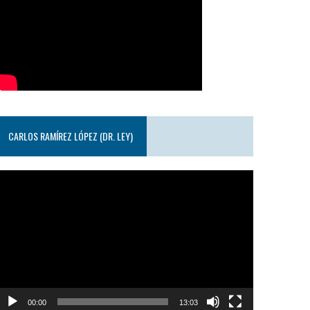
CARLOS RAMÍREZ LÓPEZ (DR. LEY)
eproductor
e
ideo
00:00
13:03