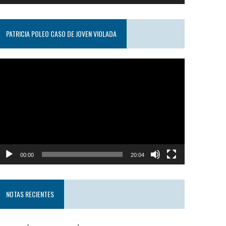
PATRICIA POLEO CASO DE JOVEN VIOLADA
eproductor
e
ideo
00:00
20:04
NOTAS RECIENTES