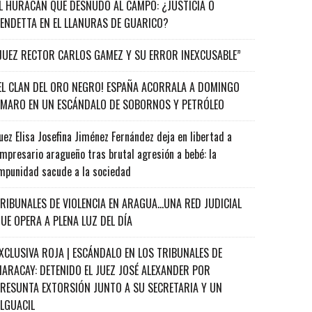
L HURACÁN QUE DESNUDÓ AL CAMPO: ¿JUSTICIA O
ENDETTA EN EL LLANURAS DE GUARICO?
JUEZ RECTOR CARLOS GAMEZ Y SU ERROR INEXCUSABLE”
EL CLAN DEL ORO NEGRO! ESPAÑA ACORRALA A DOMINGO
MARO EN UN ESCÁNDALO DE SOBORNOS Y PETRÓLEO
uez Elisa Josefina Jiménez Fernández deja en libertad a
mpresario aragueño tras brutal agresión a bebé: la
mpunidad sacude a la sociedad
RIBUNALES DE VIOLENCIA EN ARAGUA…UNA RED JUDICIAL
UE OPERA A PLENA LUZ DEL DÍA
XCLUSIVA ROJA | ESCÁNDALO EN LOS TRIBUNALES DE
ARACAY: DETENIDO EL JUEZ JOSÉ ALEXANDER POR
RESUNTA EXTORSIÓN JUNTO A SU SECRETARIA Y UN
ALGUACIL