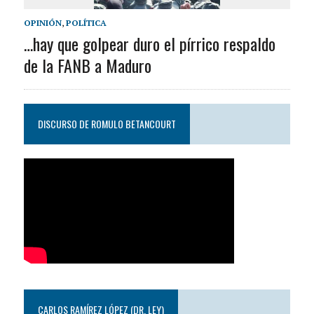
OPINIÓN
,
POLÍTICA
…hay que golpear duro el pírrico respaldo
de la FANB a Maduro
DISCURSO DE ROMULO BETANCOURT
CARLOS RAMÍREZ LÓPEZ (DR. LEY)