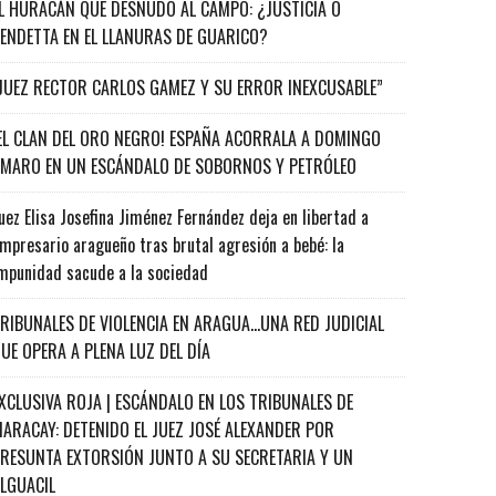
L HURACÁN QUE DESNUDÓ AL CAMPO: ¿JUSTICIA O
ENDETTA EN EL LLANURAS DE GUARICO?
JUEZ RECTOR CARLOS GAMEZ Y SU ERROR INEXCUSABLE”
EL CLAN DEL ORO NEGRO! ESPAÑA ACORRALA A DOMINGO
MARO EN UN ESCÁNDALO DE SOBORNOS Y PETRÓLEO
uez Elisa Josefina Jiménez Fernández deja en libertad a
mpresario aragueño tras brutal agresión a bebé: la
mpunidad sacude a la sociedad
RIBUNALES DE VIOLENCIA EN ARAGUA…UNA RED JUDICIAL
UE OPERA A PLENA LUZ DEL DÍA
XCLUSIVA ROJA | ESCÁNDALO EN LOS TRIBUNALES DE
ARACAY: DETENIDO EL JUEZ JOSÉ ALEXANDER POR
RESUNTA EXTORSIÓN JUNTO A SU SECRETARIA Y UN
ALGUACIL