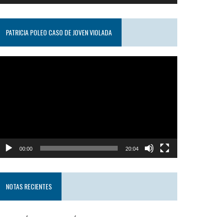
PATRICIA POLEO CASO DE JOVEN VIOLADA
eproductor
e
ideo
00:00
20:04
NOTAS RECIENTES