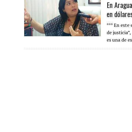
En Aragua
en dólare
*** En este
de justicia”
es una de e