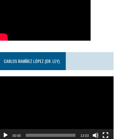
CARLOS RAMÍREZ LÓPEZ (DR. LEY)
eproductor
e
ideo
00:00
13:03