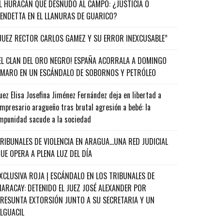
L HURACÁN QUE DESNUDÓ AL CAMPO: ¿JUSTICIA O
ENDETTA EN EL LLANURAS DE GUARICO?
JUEZ RECTOR CARLOS GAMEZ Y SU ERROR INEXCUSABLE”
EL CLAN DEL ORO NEGRO! ESPAÑA ACORRALA A DOMINGO
MARO EN UN ESCÁNDALO DE SOBORNOS Y PETRÓLEO
uez Elisa Josefina Jiménez Fernández deja en libertad a
mpresario aragueño tras brutal agresión a bebé: la
mpunidad sacude a la sociedad
RIBUNALES DE VIOLENCIA EN ARAGUA…UNA RED JUDICIAL
UE OPERA A PLENA LUZ DEL DÍA
XCLUSIVA ROJA | ESCÁNDALO EN LOS TRIBUNALES DE
ARACAY: DETENIDO EL JUEZ JOSÉ ALEXANDER POR
RESUNTA EXTORSIÓN JUNTO A SU SECRETARIA Y UN
ALGUACIL