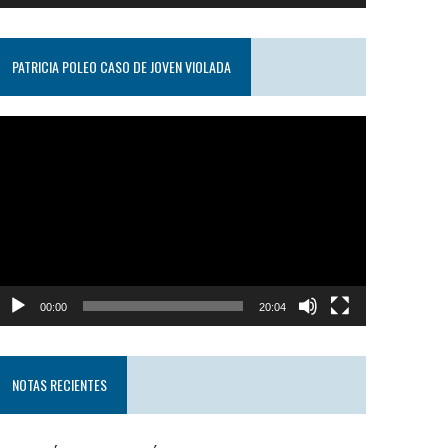
PATRICIA POLEO CASO DE JOVEN VIOLADA
eproductor
e
ideo
00:00
20:04
NOTAS RECIENTES