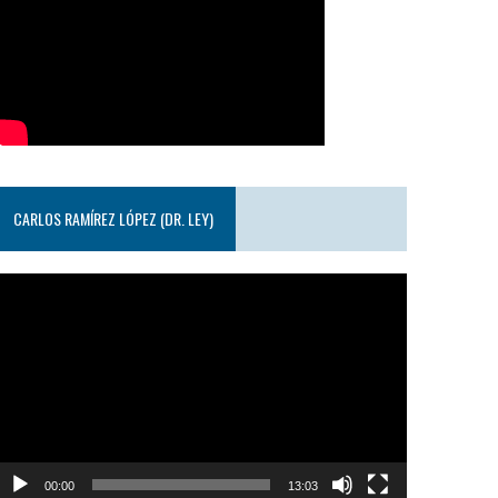
CARLOS RAMÍREZ LÓPEZ (DR. LEY)
eproductor
e
ideo
00:00
13:03