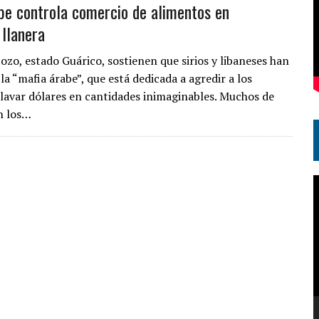
be controla comercio de alimentos en
 llanera
ozo, estado Guárico, sostienen que sirios y libaneses han
la “mafia árabe”, que está dedicada a agredir a los
a lavar dólares en cantidades inimaginables. Muchos de
n los…
R
d
v