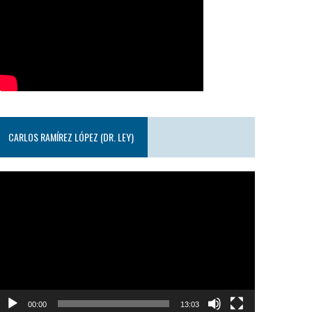
CARLOS RAMÍREZ LÓPEZ (DR. LEY)
eproductor
e
ideo
00:00
13:03