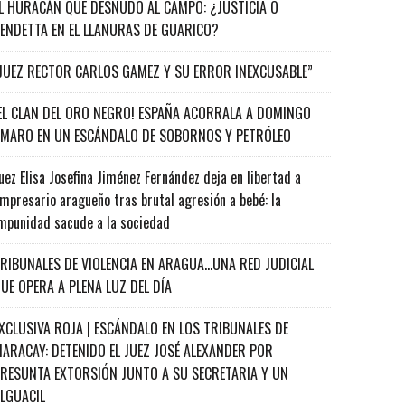
L HURACÁN QUE DESNUDÓ AL CAMPO: ¿JUSTICIA O
ENDETTA EN EL LLANURAS DE GUARICO?
JUEZ RECTOR CARLOS GAMEZ Y SU ERROR INEXCUSABLE”
EL CLAN DEL ORO NEGRO! ESPAÑA ACORRALA A DOMINGO
MARO EN UN ESCÁNDALO DE SOBORNOS Y PETRÓLEO
uez Elisa Josefina Jiménez Fernández deja en libertad a
mpresario aragueño tras brutal agresión a bebé: la
mpunidad sacude a la sociedad
RIBUNALES DE VIOLENCIA EN ARAGUA…UNA RED JUDICIAL
UE OPERA A PLENA LUZ DEL DÍA
XCLUSIVA ROJA | ESCÁNDALO EN LOS TRIBUNALES DE
ARACAY: DETENIDO EL JUEZ JOSÉ ALEXANDER POR
RESUNTA EXTORSIÓN JUNTO A SU SECRETARIA Y UN
ALGUACIL