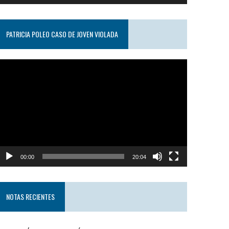
PATRICIA POLEO CASO DE JOVEN VIOLADA
eproductor
e
ideo
00:00
20:04
NOTAS RECIENTES