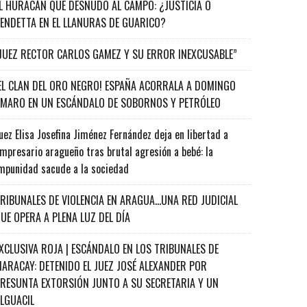
L HURACÁN QUE DESNUDÓ AL CAMPO: ¿JUSTICIA O
ENDETTA EN EL LLANURAS DE GUARICO?
JUEZ RECTOR CARLOS GAMEZ Y SU ERROR INEXCUSABLE”
EL CLAN DEL ORO NEGRO! ESPAÑA ACORRALA A DOMINGO
MARO EN UN ESCÁNDALO DE SOBORNOS Y PETRÓLEO
uez Elisa Josefina Jiménez Fernández deja en libertad a
mpresario aragueño tras brutal agresión a bebé: la
mpunidad sacude a la sociedad
RIBUNALES DE VIOLENCIA EN ARAGUA…UNA RED JUDICIAL
UE OPERA A PLENA LUZ DEL DÍA
XCLUSIVA ROJA | ESCÁNDALO EN LOS TRIBUNALES DE
ARACAY: DETENIDO EL JUEZ JOSÉ ALEXANDER POR
RESUNTA EXTORSIÓN JUNTO A SU SECRETARIA Y UN
ALGUACIL