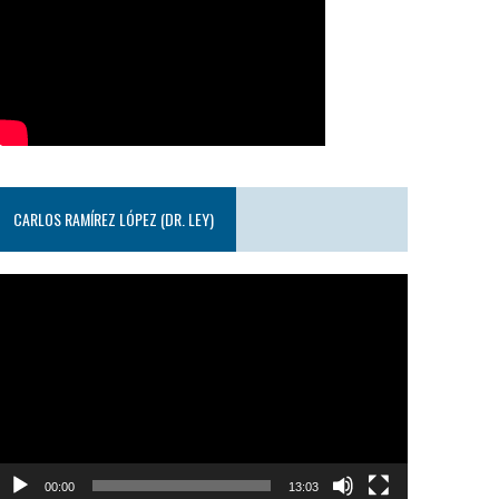
CARLOS RAMÍREZ LÓPEZ (DR. LEY)
eproductor
e
ideo
00:00
13:03