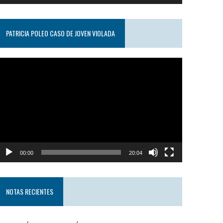
PATRICIA POLEO CASO DE JOVEN VIOLADA
eproductor
e
ideo
00:00
20:04
NOTAS RECIENTES