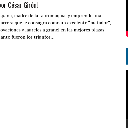
por César Girón!
 España, madre de la tauromaquia, y emprende una
carrera que le consagra como un excelente “matador”,
ovaciones y laureles a granel en las mejores plazas
tanto fueron los triunfos…
R
d
v