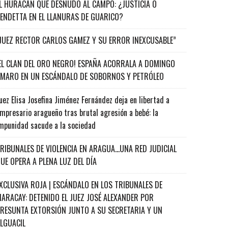
L HURACÁN QUE DESNUDÓ AL CAMPO: ¿JUSTICIA O
ENDETTA EN EL LLANURAS DE GUARICO?
JUEZ RECTOR CARLOS GAMEZ Y SU ERROR INEXCUSABLE”
EL CLAN DEL ORO NEGRO! ESPAÑA ACORRALA A DOMINGO
MARO EN UN ESCÁNDALO DE SOBORNOS Y PETRÓLEO
uez Elisa Josefina Jiménez Fernández deja en libertad a
mpresario aragueño tras brutal agresión a bebé: la
mpunidad sacude a la sociedad
RIBUNALES DE VIOLENCIA EN ARAGUA…UNA RED JUDICIAL
UE OPERA A PLENA LUZ DEL DÍA
XCLUSIVA ROJA | ESCÁNDALO EN LOS TRIBUNALES DE
ARACAY: DETENIDO EL JUEZ JOSÉ ALEXANDER POR
RESUNTA EXTORSIÓN JUNTO A SU SECRETARIA Y UN
ALGUACIL