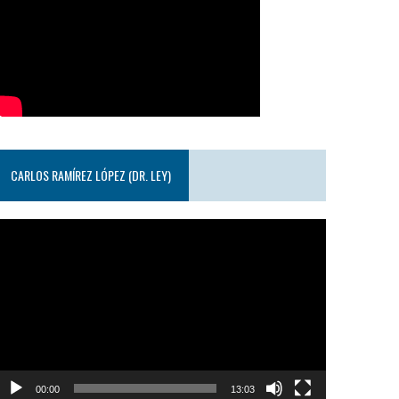
CARLOS RAMÍREZ LÓPEZ (DR. LEY)
eproductor
e
ideo
00:00
13:03