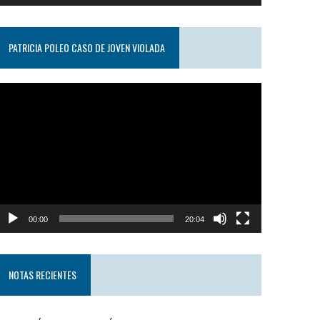
PATRICIA POLEO CASO DE JOVEN VIOLADA
eproductor
e
ideo
00:00
20:04
NOTAS RECIENTES