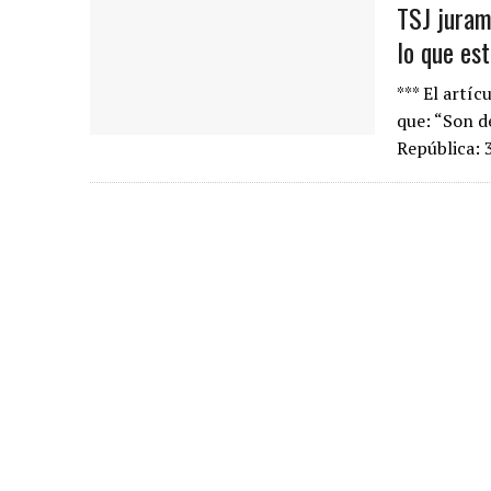
TSJ juram
lo que est
*** El artíc
que: “Son de
República: 3