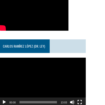
CARLOS RAMÍREZ LÓPEZ (DR. LEY)
eproductor
e
ideo
00:00
13:03