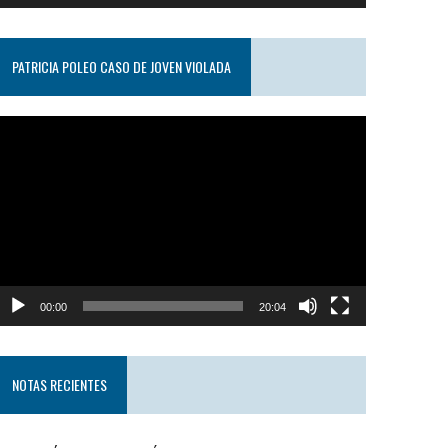
PATRICIA POLEO CASO DE JOVEN VIOLADA
eproductor
e
ideo
00:00
20:04
NOTAS RECIENTES