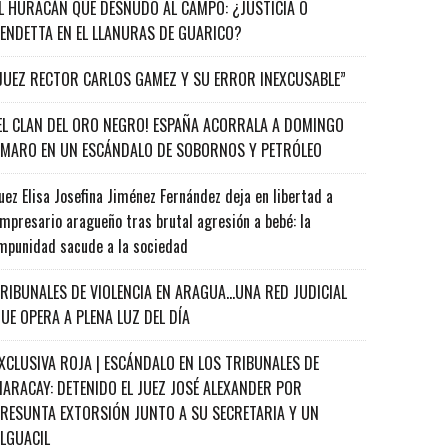
L HURACÁN QUE DESNUDÓ AL CAMPO: ¿JUSTICIA O
ENDETTA EN EL LLANURAS DE GUARICO?
JUEZ RECTOR CARLOS GAMEZ Y SU ERROR INEXCUSABLE”
EL CLAN DEL ORO NEGRO! ESPAÑA ACORRALA A DOMINGO
MARO EN UN ESCÁNDALO DE SOBORNOS Y PETRÓLEO
uez Elisa Josefina Jiménez Fernández deja en libertad a
mpresario aragueño tras brutal agresión a bebé: la
mpunidad sacude a la sociedad
RIBUNALES DE VIOLENCIA EN ARAGUA…UNA RED JUDICIAL
UE OPERA A PLENA LUZ DEL DÍA
XCLUSIVA ROJA | ESCÁNDALO EN LOS TRIBUNALES DE
ARACAY: DETENIDO EL JUEZ JOSÉ ALEXANDER POR
RESUNTA EXTORSIÓN JUNTO A SU SECRETARIA Y UN
ALGUACIL