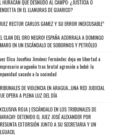
L HURACÁN QUE DESNUDÓ AL CAMPO: ¿JUSTICIA O
ENDETTA EN EL LLANURAS DE GUARICO?
JUEZ RECTOR CARLOS GAMEZ Y SU ERROR INEXCUSABLE”
EL CLAN DEL ORO NEGRO! ESPAÑA ACORRALA A DOMINGO
MARO EN UN ESCÁNDALO DE SOBORNOS Y PETRÓLEO
uez Elisa Josefina Jiménez Fernández deja en libertad a
mpresario aragueño tras brutal agresión a bebé: la
mpunidad sacude a la sociedad
RIBUNALES DE VIOLENCIA EN ARAGUA…UNA RED JUDICIAL
UE OPERA A PLENA LUZ DEL DÍA
XCLUSIVA ROJA | ESCÁNDALO EN LOS TRIBUNALES DE
ARACAY: DETENIDO EL JUEZ JOSÉ ALEXANDER POR
RESUNTA EXTORSIÓN JUNTO A SU SECRETARIA Y UN
ALGUACIL