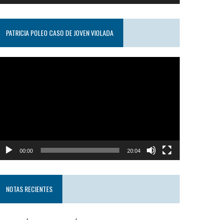
PATRICIA POLEO CASO DE JOVEN VIOLADA
eproductor
e
ideo
00:00
20:04
NOTAS RECIENTES