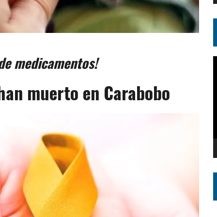
 de medicamentos!
R
d
 han muerto en Carabobo
v