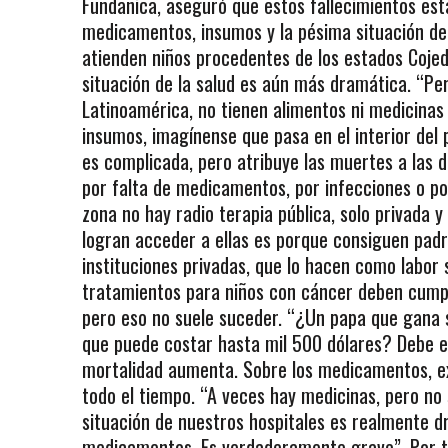
Fundanica, aseguró que estos fallecimientos es
medicamentos, insumos y la pésima situación de l
atienden niños procedentes de los estados Cojed
situación de la salud es aún más dramática. “Per
Latinoamérica, no tienen alimentos ni medicinas 
insumos, imagínense que pasa en el interior del 
es complicada, pero atribuye las muertes a las d
por falta de medicamentos, por infecciones o po
zona no hay radio terapia pública, solo privada y
logran acceder a ellas es porque consiguen padr
instituciones privadas, que lo hacen como labor 
tratamientos para niños con cáncer deben cumpl
pero eso no suele suceder. “¿Un papa que gana
que puede costar hasta mil 500 dólares? Debe e
mortalidad aumenta. Sobre los medicamentos, exp
todo el tiempo. “A veces hay medicinas, pero no
situación de nuestros hospitales es realmente dr
medicamentos. Es verdaderamente grave”. Por tod