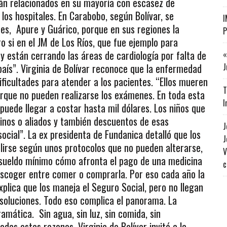
tán relacionados en su mayoría con escasez de
os hospitales. En Carabobo, según Bolívar, se
I
es, Apure y Guárico, porque en sus regiones la
P
o si en el JM de Los Ríos, que fue ejemplo para
y están cerrando las áreas de cardiología por falta de
«
J
país”. Virginia de Bolívar reconoce que la enfermedad
ificultades para atender a los pacientes. “Ellos mueren
T
rque no pueden realizarse los exámenes. En toda esta
I
 puede llegar a costar hasta mil dólares. Los niños que
inos o aliados y también descuentos de esas
J
social”. La ex presidenta de Fundanica detalló que los
J
irse según unos protocolos que no pueden alterarse,
V
 sueldo mínimo cómo afronta el pago de una medicina
c
scoger entre comer o comprarla. Por eso cada año la
lica que los maneja el Seguro Social, pero no llegan
 soluciones. Todo eso complica el panorama. La
amática. Sin agua, sin luz, sin comida, sin
as estas razones, Virginia de Bolívar invitó a la