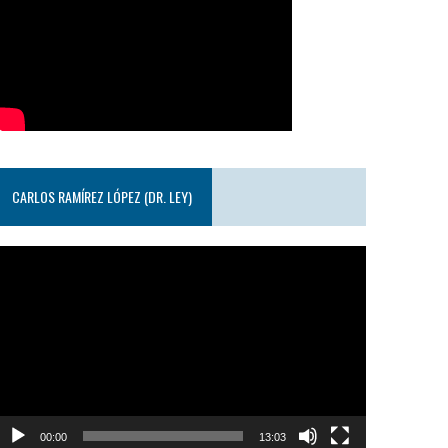
CARLOS RAMÍREZ LÓPEZ (DR. LEY)
eproductor
e
ideo
00:00
13:03