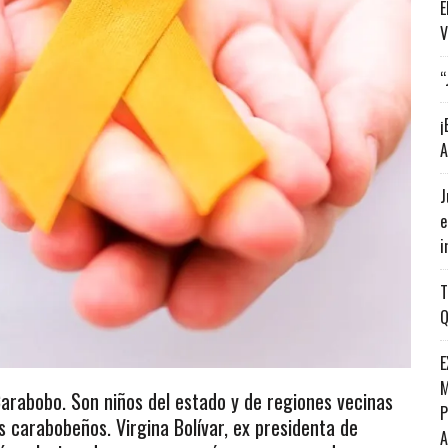
E
V
“
¡
A
J
e
i
T
Q
E
M
Carabobo. Son niños del estado y de regiones vecinas
P
s carabobeños. Virgina Bolívar, ex presidenta de