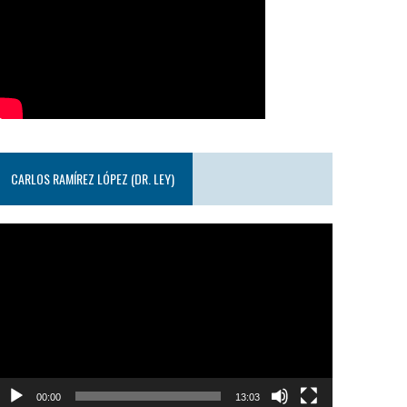
CARLOS RAMÍREZ LÓPEZ (DR. LEY)
eproductor
e
ideo
00:00
13:03