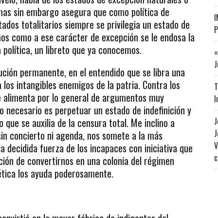
mas sin embargo asegura que como política de
I
tados totalitarios siempre se privilegia un estado de
P
os como a ese carácter de excepción se le endosa la
 política, un libreto que ya conocemos.
«
J
lución permanente, en el entendido que se libra una
 los intangibles enemigos de la patria. Contra los
T
se alimenta por lo general de argumentos muy
I
 lo necesario es perpetuar un estado de indefinición y
que se auxilia de la censura total. Me inclino a
J
J
in concierto ni agenda, nos somete a la más
V
la decidida fuerza de los incapaces con iniciativa que
c
nción de convertirnos en una colonia del régimen
nética los ayuda poderosamente.