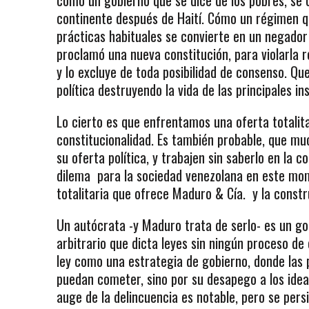
como un gobierno que se dice de los pobres, se c
continente después de Haití. Cómo un régimen qu
prácticas habituales se convierte en un negador 
proclamó una nueva constitución, para violarla 
y lo excluye de toda posibilidad de consenso. Que
política destruyendo la vida de las principales i
Lo cierto es que enfrentamos una oferta totalita
constitucionalidad. Es también probable, que mu
su oferta política, y trabajen sin saberlo en la c
dilema para la sociedad venezolana en este mom
totalitaria que ofrece Maduro & Cía. y la const
Un autócrata -y Maduro trata de serlo- es un g
arbitrario que dicta leyes sin ningún proceso de 
ley como una estrategia de gobierno, donde las 
puedan cometer, sino por su desapego a los ideal
auge de la delincuencia es notable, pero se persi