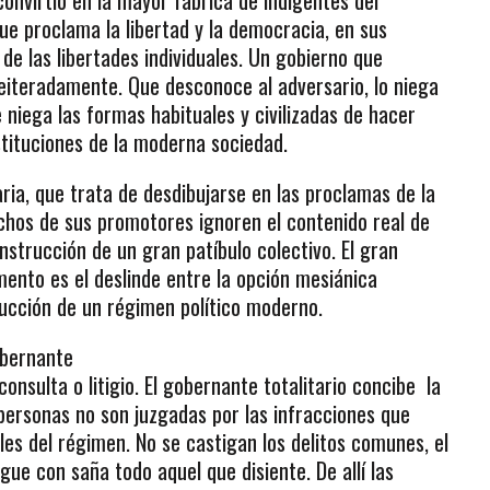
onvirtió en la mayor fábrica de indigentes del
e proclama la libertad y la democracia, en sus
de las libertades individuales. Un gobierno que
reiteradamente. Que desconoce al adversario, lo niega
 niega las formas habituales y civilizadas de hacer
nstituciones de la moderna sociedad.
ria, que trata de desdibujarse en las proclamas de la
chos de sus promotores ignoren el contenido real de
onstrucción de un gran patíbulo colectivo. El gran
ento es el deslinde entre la opción mesiánica
rucción de un régimen político moderno.
obernante
consulta o litigio. El gobernante totalitario concibe la
personas no son juzgadas por las infracciones que
es del régimen. No se castigan los delitos comunes, el
gue con saña todo aquel que disiente. De allí las