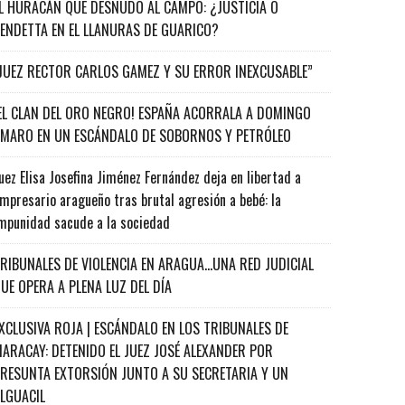
L HURACÁN QUE DESNUDÓ AL CAMPO: ¿JUSTICIA O
ENDETTA EN EL LLANURAS DE GUARICO?
JUEZ RECTOR CARLOS GAMEZ Y SU ERROR INEXCUSABLE”
EL CLAN DEL ORO NEGRO! ESPAÑA ACORRALA A DOMINGO
MARO EN UN ESCÁNDALO DE SOBORNOS Y PETRÓLEO
uez Elisa Josefina Jiménez Fernández deja en libertad a
mpresario aragueño tras brutal agresión a bebé: la
mpunidad sacude a la sociedad
RIBUNALES DE VIOLENCIA EN ARAGUA…UNA RED JUDICIAL
UE OPERA A PLENA LUZ DEL DÍA
XCLUSIVA ROJA | ESCÁNDALO EN LOS TRIBUNALES DE
ARACAY: DETENIDO EL JUEZ JOSÉ ALEXANDER POR
RESUNTA EXTORSIÓN JUNTO A SU SECRETARIA Y UN
ALGUACIL