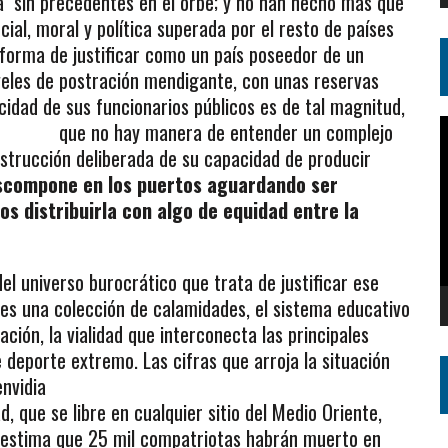
a sin precedentes en el orbe; y no han hecho más que
ial, moral y política superada por el resto de países
forma de justificar como un país poseedor de un
iveles de postración mendigante, con unas reservas
acidad de sus funcionarios
públicos es de tal magnitud,
R
que no hay manera de entender un complejo
d
strucción deliberada de su capacidad de producir
v
scompone en los puertos aguardando ser
s distribuirla con algo de equidad entre la
l universo burocrático que trata de justificar ese
 es una colección de calamidades, el sistema educativo
ación, la vialidad que interconecta las principales
 deporte extremo. Las cifras que arroja la situación
envidia
, que se libre en cualquier sitio del Medio Oriente,
se estima que 25 mil compatriotas habrán muerto en