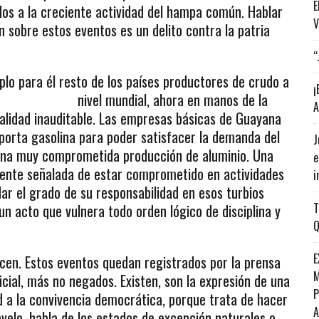
E
ados a la creciente actividad del hampa común. Hablar
V
ón sobre estos eventos es un delito contra la patria
“
plo para él resto de los países
productores de crudo a
¡
nivel mundial, ahora en manos de la
A
talidad inauditable. Las empresas básicas de Guayana
porta gasolina para poder satisfacer la demanda del
J
 una muy comprometida producción de aluminio. Una
e
amente señalada de estar comprometido en actividades
i
dar el grado de su responsabilidad en esos turbios
T
un acto que vulnera todo orden lógico de disciplina y
Q
E
ecen. Estos eventos quedan registrados por la prensa
M
icial, más no negados. Existen, son la expresión de una
P
d a la convivencia democrática, porque trata de hacer
velo, habla de los estados de excepción naturales o