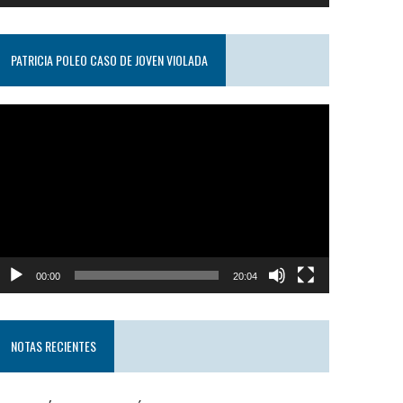
PATRICIA POLEO CASO DE JOVEN VIOLADA
eproductor
e
ideo
00:00
20:04
NOTAS RECIENTES