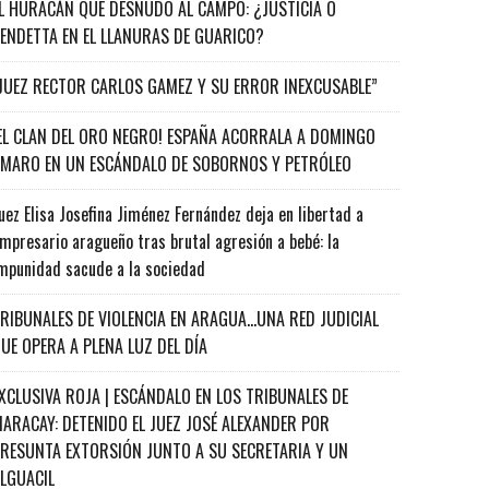
L HURACÁN QUE DESNUDÓ AL CAMPO: ¿JUSTICIA O
ENDETTA EN EL LLANURAS DE GUARICO?
JUEZ RECTOR CARLOS GAMEZ Y SU ERROR INEXCUSABLE”
EL CLAN DEL ORO NEGRO! ESPAÑA ACORRALA A DOMINGO
MARO EN UN ESCÁNDALO DE SOBORNOS Y PETRÓLEO
uez Elisa Josefina Jiménez Fernández deja en libertad a
mpresario aragueño tras brutal agresión a bebé: la
mpunidad sacude a la sociedad
RIBUNALES DE VIOLENCIA EN ARAGUA…UNA RED JUDICIAL
UE OPERA A PLENA LUZ DEL DÍA
XCLUSIVA ROJA | ESCÁNDALO EN LOS TRIBUNALES DE
ARACAY: DETENIDO EL JUEZ JOSÉ ALEXANDER POR
RESUNTA EXTORSIÓN JUNTO A SU SECRETARIA Y UN
ALGUACIL