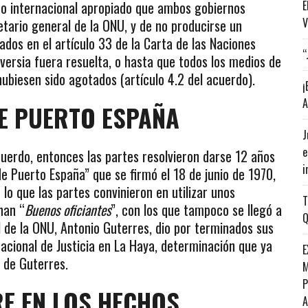
no internacional apropiado que ambos gobiernos
E
V
etario general de la ONU, y de no producirse un
ados en el artículo 33 de la Carta de las Naciones
“
versia fuera resuelta, o hasta que todos los medios de
hubiesen sido agotados (artículo 4.2 del acuerdo).
¡
A
E PUERTO ESPAÑA
J
e
cuerdo, entonces las partes resolvieron darse 12 años
i
e Puerto España” que se firmó el 18 de junio de 1970,
lo que las partes convinieron en utilizar unos
T
nan “
Buenos oficiantes
”, con los que tampoco se llegó a
Q
 de la ONU, Antonio Guterres, dio por terminados sus
rnacional de Justicia en La Haya, determinación que ya
E
 de Guterres.
M
P
E EN LOS HECHOS