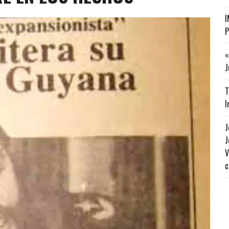
I
P
«
J
T
I
J
J
V
c