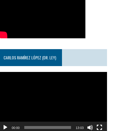
CARLOS RAMÍREZ LÓPEZ (DR. LEY)
eproductor
e
ideo
00:00
13:03