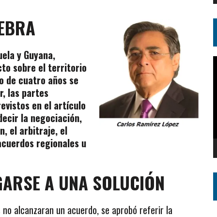
NEBRA
uela y Guyana,
R
to sobre el territorio
d
so de cuatro años se
v
r, las partes
evistos en el artículo
decir la negociación,
, el arbitraje, el
 acuerdos regionales u
GARSE A UNA SOLUCIÓN
 no alcanzaran un acuerdo, se aprobó referir la