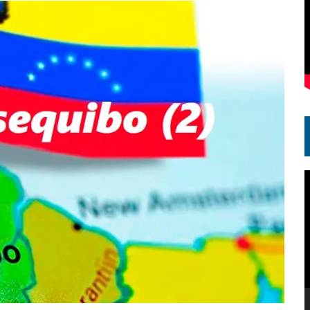
R
d
v