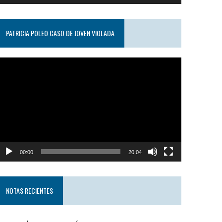
PATRICIA POLEO CASO DE JOVEN VIOLADA
eproductor
e
ideo
00:00
20:04
NOTAS RECIENTES