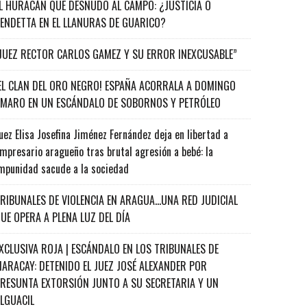
L HURACÁN QUE DESNUDÓ AL CAMPO: ¿JUSTICIA O
ENDETTA EN EL LLANURAS DE GUARICO?
JUEZ RECTOR CARLOS GAMEZ Y SU ERROR INEXCUSABLE”
EL CLAN DEL ORO NEGRO! ESPAÑA ACORRALA A DOMINGO
MARO EN UN ESCÁNDALO DE SOBORNOS Y PETRÓLEO
uez Elisa Josefina Jiménez Fernández deja en libertad a
mpresario aragueño tras brutal agresión a bebé: la
mpunidad sacude a la sociedad
RIBUNALES DE VIOLENCIA EN ARAGUA…UNA RED JUDICIAL
UE OPERA A PLENA LUZ DEL DÍA
XCLUSIVA ROJA | ESCÁNDALO EN LOS TRIBUNALES DE
ARACAY: DETENIDO EL JUEZ JOSÉ ALEXANDER POR
RESUNTA EXTORSIÓN JUNTO A SU SECRETARIA Y UN
ALGUACIL