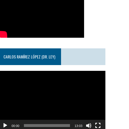
CARLOS RAMÍREZ LÓPEZ (DR. LEY)
eproductor
e
ideo
00:00
13:03