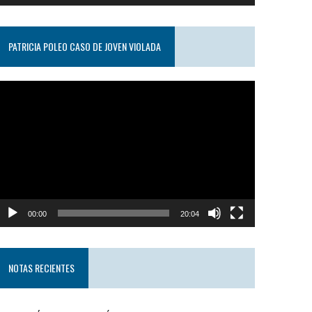
PATRICIA POLEO CASO DE JOVEN VIOLADA
eproductor
e
ideo
00:00
20:04
NOTAS RECIENTES