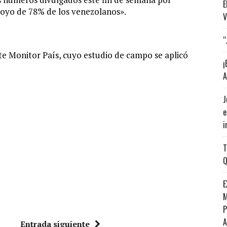
E
apoyo de 78% de los venezolanos».
V
“
te Monitor País, cuyo estudio de campo se aplicó
¡
A
J
e
i
T
Q
E
M
P
Entrada siguiente