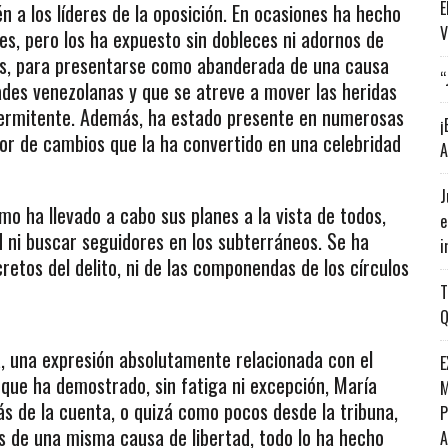
E
n a los líderes de la oposición. En ocasiones ha hecho
V
es, pero los ha expuesto sin dobleces ni adornos de
 país, para presentarse como abanderada de una causa
“
ades venezolanas y que se atreve a mover las heridas
ntermitente. Además, ha estado presente en numerosas
¡
mor de cambios que la ha convertido en una celebridad
A
J
o ha llevado a cabo sus planes a la vista de todos,
e
d ni buscar seguidores en los subterráneos. Se ha
i
retos del delito, ni de las componendas de los círculos
T
Q
 una expresión absolutamente relacionada con el
E
que ha demostrado, sin fatiga ni excepción, María
M
s de la cuenta, o quizá como pocos desde la tribuna,
P
es de una misma causa de libertad, todo lo ha hecho