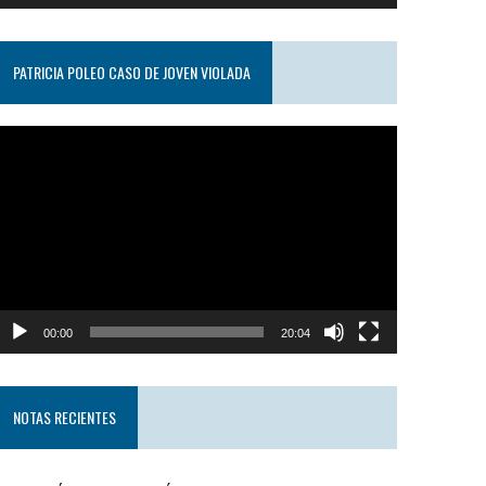
PATRICIA POLEO CASO DE JOVEN VIOLADA
eproductor
e
ideo
00:00
20:04
NOTAS RECIENTES