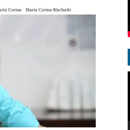
ría Corina
María Corina Machado
R
d
v