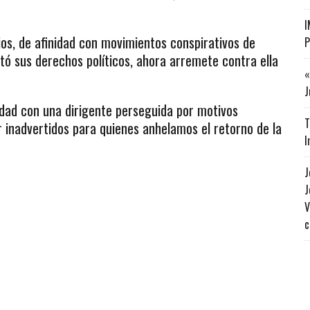
I
ios, de afinidad con movimientos conspirativos de
P
itó sus derechos políticos, ahora arremete contra ella
«
J
idad con una dirigente perseguida por motivos
T
r inadvertidos para quienes anhelamos el retorno de la
I
J
J
V
c