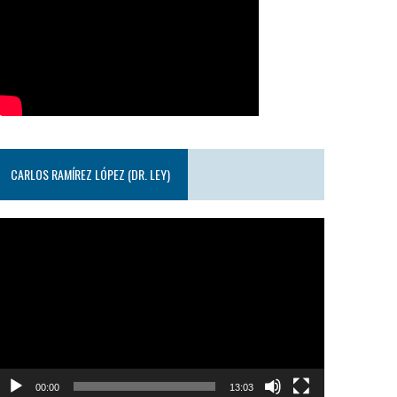
CARLOS RAMÍREZ LÓPEZ (DR. LEY)
eproductor
e
ideo
00:00
13:03