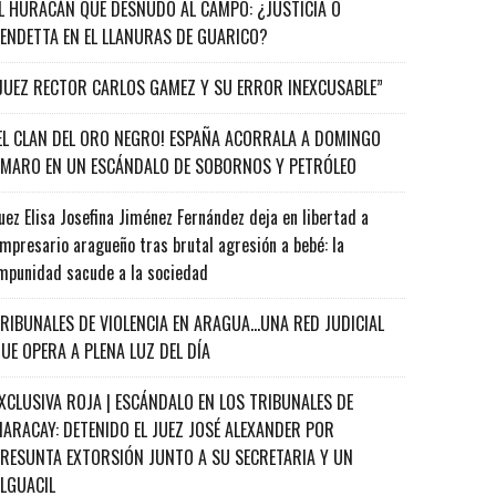
L HURACÁN QUE DESNUDÓ AL CAMPO: ¿JUSTICIA O
ENDETTA EN EL LLANURAS DE GUARICO?
JUEZ RECTOR CARLOS GAMEZ Y SU ERROR INEXCUSABLE”
EL CLAN DEL ORO NEGRO! ESPAÑA ACORRALA A DOMINGO
MARO EN UN ESCÁNDALO DE SOBORNOS Y PETRÓLEO
uez Elisa Josefina Jiménez Fernández deja en libertad a
mpresario aragueño tras brutal agresión a bebé: la
mpunidad sacude a la sociedad
RIBUNALES DE VIOLENCIA EN ARAGUA…UNA RED JUDICIAL
UE OPERA A PLENA LUZ DEL DÍA
XCLUSIVA ROJA | ESCÁNDALO EN LOS TRIBUNALES DE
ARACAY: DETENIDO EL JUEZ JOSÉ ALEXANDER POR
RESUNTA EXTORSIÓN JUNTO A SU SECRETARIA Y UN
ALGUACIL