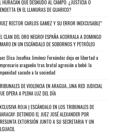
L HURACÁN QUE DESNUDÓ AL CAMPO: ¿JUSTICIA O
ENDETTA EN EL LLANURAS DE GUARICO?
JUEZ RECTOR CARLOS GAMEZ Y SU ERROR INEXCUSABLE”
EL CLAN DEL ORO NEGRO! ESPAÑA ACORRALA A DOMINGO
MARO EN UN ESCÁNDALO DE SOBORNOS Y PETRÓLEO
uez Elisa Josefina Jiménez Fernández deja en libertad a
mpresario aragueño tras brutal agresión a bebé: la
mpunidad sacude a la sociedad
RIBUNALES DE VIOLENCIA EN ARAGUA…UNA RED JUDICIAL
UE OPERA A PLENA LUZ DEL DÍA
XCLUSIVA ROJA | ESCÁNDALO EN LOS TRIBUNALES DE
ARACAY: DETENIDO EL JUEZ JOSÉ ALEXANDER POR
RESUNTA EXTORSIÓN JUNTO A SU SECRETARIA Y UN
ALGUACIL