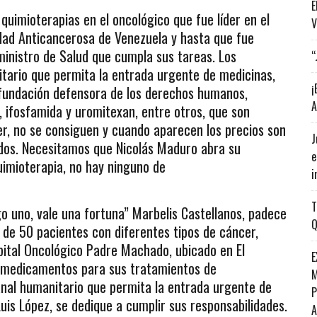
E
quimioterapias en el oncológico que fue líder en el
V
iedad Anticancerosa de Venezuela y hasta que fue
inistro de Salud que cumpla sus tareas. Los
“
tario que permita la entrada urgente de medicinas,
¡
 fundación defensora de los derechos humanos,
A
ifosfamida y uromitexan, entre otros, que son
er, no se consiguen y cuando aparecen los precios son
J
ados. Necesitamos que Nicolás Maduro abra su
e
uimioterapia, no hay ninguno de
i
T
o uno, vale una fortuna” Marbelis Castellanos, padece
Q
de 50 pacientes con diferentes tipos de cáncer,
spital Oncológico Padre Machado, ubicado en El
E
 y medicamentos para sus tratamientos de
M
anal humanitario que permita la entrada urgente de
P
Luis López, se dedique a cumplir sus responsabilidades.