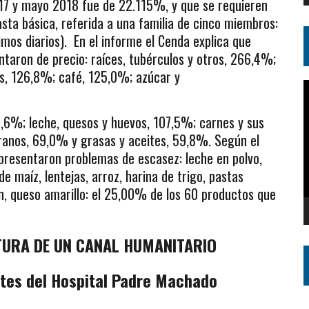
017 y mayo 2018 fue de 22.115%, y que se requieren
sta básica, referida a una familia de cinco miembros:
imos diarios). En el informe el Cenda explica que
ntaron de precio: raíces, tubérculos y otros, 266,4%;
os, 126,8%; café, 125,0%; azúcar y
R
d
8,6%; leche, quesos y huevos, 107,5%; carnes y sus
v
ranos, 69,0% y grasas y aceites, 59,8%. Según el
 presentaron problemas de escasez: leche en polvo,
e maíz, lentejas, arroz, harina de trigo, pastas
an, queso amarillo: el 25,00% de los 60 productos que
URA DE UN CANAL HUMANITARIO
ntes del Hospital Padre Machado