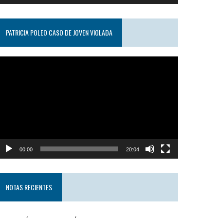
PATRICIA POLEO CASO DE JOVEN VIOLADA
eproductor
e
ideo
00:00
20:04
NOTAS RECIENTES