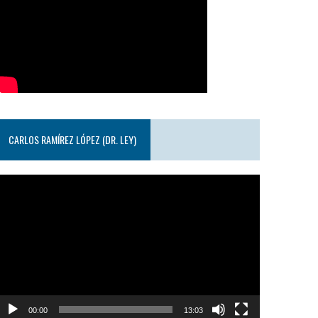
CARLOS RAMÍREZ LÓPEZ (DR. LEY)
eproductor
e
ideo
00:00
13:03