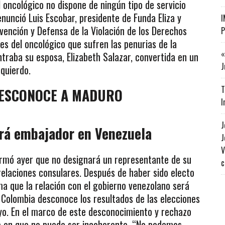
l oncológico no dispone de ningún tipo de servicio
nunció Luis Escobar, presidente de Funda Eliza y
I
vención y Defensa de la Violación de los Derechos
P
s del oncológico que sufren las penurias de la
«
traba su esposa, Elizabeth Salazar, convertida en un
J
quierdo.
T
ESCONOCE A MADURO
I
J
rá embajador en Venezuela
J
V
firmó ayer que no designará un representante de su
c
elaciones consulares. Después de haber sido electo
a que la relación con el gobierno venezolano será
 Colombia desconoce los resultados de las elecciones
yo. En el marco de este desconocimiento y rechazo
te en que no puede ser incoherente. “No podemos