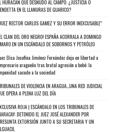
L HURACÁN QUE DESNUDÓ AL CAMPO: ¿JUSTICIA O
ENDETTA EN EL LLANURAS DE GUARICO?
JUEZ RECTOR CARLOS GAMEZ Y SU ERROR INEXCUSABLE”
EL CLAN DEL ORO NEGRO! ESPAÑA ACORRALA A DOMINGO
MARO EN UN ESCÁNDALO DE SOBORNOS Y PETRÓLEO
uez Elisa Josefina Jiménez Fernández deja en libertad a
mpresario aragueño tras brutal agresión a bebé: la
mpunidad sacude a la sociedad
RIBUNALES DE VIOLENCIA EN ARAGUA…UNA RED JUDICIAL
UE OPERA A PLENA LUZ DEL DÍA
XCLUSIVA ROJA | ESCÁNDALO EN LOS TRIBUNALES DE
ARACAY: DETENIDO EL JUEZ JOSÉ ALEXANDER POR
RESUNTA EXTORSIÓN JUNTO A SU SECRETARIA Y UN
ALGUACIL