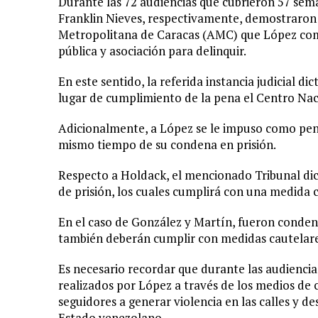
Durante las 72 audiencias que cubrieron 57 seman
Franklin Nieves, respectivamente, demostraron 
Metropolitana de Caracas (AMC) que López comet
pública y asociación para delinquir.
En este sentido, la referida instancia judicial 
lugar de cumplimiento de la pena el Centro Nac
Adicionalmente, a López se le impuso como pena 
mismo tiempo de su condena en prisión.
Respecto a Holdack, el mencionado Tribunal dictó
de prisión, los cuales cumplirá con una medida c
En el caso de González y Martín, fueron condena
también deberán cumplir con medidas cautelare
Es necesario recordar que durante las audienci
realizados por López a través de los medios de c
seguidores a generar violencia en las calles y de
Estado venezolano.