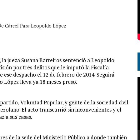
 De Cárcel Para Leopoldo López
, la jueza Susana Barreiros sentenció a Leopoldo
isión por tres delitos que le imputó la Fiscalía
e ese despacho el 12 de febrero de 2014. Seguirá
R
o López lleva ya 18 meses preso.
d
v
partido, Voluntad Popular, y gente de la sociedad civil
zolano. El acto transcurrió sin inconvenientes y el
z a sus casas.
res de la sede del Ministerio Público a donde también