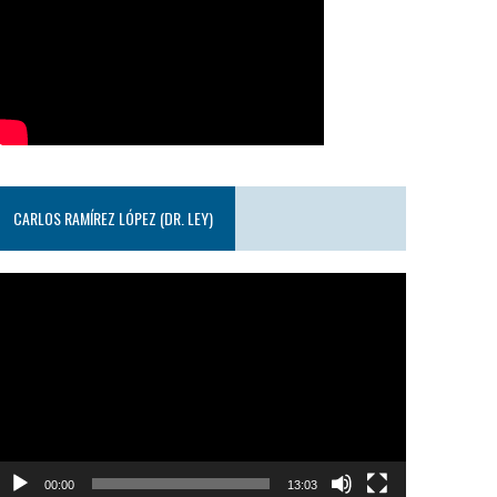
CARLOS RAMÍREZ LÓPEZ (DR. LEY)
eproductor
e
ideo
00:00
13:03