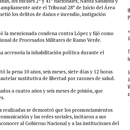
as, los fiscales 2ª y 41º nacionales, Narda Sanabria y
ampliamente ante el Tribunal 28º de Juicio del Área
I
ió los delitos de daños e incendio, instigación
P
«
dictó la mencionada condena contra López y fijó como
J
ional de Procesados Militares de Ramo Verde.
T
accesoria la inhabilitación política durante el
I
 la pena 10 años, seis meses, siete días y 12 horas
J
autelar sustitutiva de libertad por razones de salud.
J
V
dos a cuatro años y seis meses de prisión, que
c
s.
as realizadas se demostró que los pronunciamientos
omunicación y las redes sociales, incitaron a sus
sconocer al Gobierno Nacional y a las instituciones del