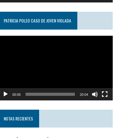
PATRICIA POLEO CASO DE JOVEN VIOLADA
eproductor
e
ideo
00:00
20:04
NOTAS RECIENTES