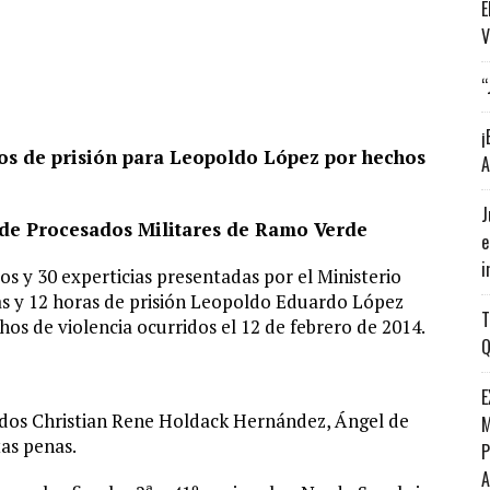
E
V
“
¡
os de prisión para Leopoldo López por hechos
A
J
l de Procesados Militares de Ramo Verde
e
i
s y 30 experticias presentadas por el Ministerio
ías y 12 horas de prisión Leopoldo Eduardo López
T
hos de violencia ocurridos el 12 de febrero de 2014.
Q
E
ados Christian Rene Holdack Hernández, Ángel de
M
as penas.
P