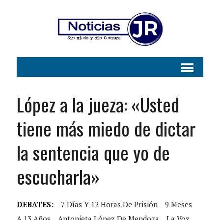
López a la jueza: «Usted
tiene más miedo de dictar
la sentencia que yo de
escucharla»
DEBATES:
7 Días Y 12 Horas De Prisión
9 Meses
A 13 Años
Antonieta López De Mendoza
La Voz