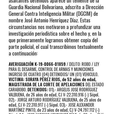
asaltantes detenidos aparece un teniente de la
Guardia Nacional Bolivariana, adscrito a Dirección
General Contra Inteligencia Militar (DGCIM) de
nombre José Antonio Henríquez Díaz. Estas
circunstancias nos motivaron a profundizar una
investigación periodística sobre el hecho y, en la
que primeramente logramos obtener copia del
parte policial, el cual transcribimos textualmente
a continuación:
AVERIGUACIÓN K-19-0066-01859
/ DELITO: ROBO / LEY
PARA EL DESARME, CONTROL DE ARMAS Y MUNICIONES
INGRESO DE CUATRO (04) DETENIDOS/ UN (01) VEHICULO.
VICTIMA: SORAYA PÉREZ RIOS, de 52 años de edad,
MAGISTRADA DE LA CORTE DE APELACIONES
DEL ESTADO
CARABOBO.
DETENIDOS:
01).- ARGELIS JOSE RODRÍGUEZ
VALBUENA, de 26 años de edad, C.I V-22.310.916 (-) Siipol.
02).- JORGE ARTURO RODRÍGUEZ VALBUENA, de 25 años de
edad, C.I V-22.310.917 (-) Siipol. 03).- JOSE ALEXANDER
MARTÍNEZ PINTO, de 23 años de edad, C.I V-24.797.112 (-)