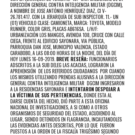
DIRECCIÓN GENERAL CONTRA INTELIGENCIA MILITAR (DGCIM),
A NOMBRE DE JOSE ANTÓNIO HENRÍQUEZ DIAZ, CI V-
26.781.417. CON LA JERARQUÍA DE SUB INSPECTOR. 11.- UN
(01) VEHICULO CLASE: CAMIONETA, MARCA: TOYOTA, MODELO
RUNNER, COLOR GRIS, PLACAS AB616SA. L/H/F:
URBANIZACIÓN LOS MANGOS, AVENIDA 108, CRUCE CON CALLE
CIEGA, FRENTE AL EDIFICIO SAYONARA, VIA PÚBLICA,
PARROQUIA DAN JOSE, MUNICIPIO VALENCIA, ESTADO
CARABOBO, A LAS 08:00 HORAS DE LA NOCHE, DEL DÍA DE
HOY LUNES 16-09-2019.
BREVE RESEÑA:
FUNCIONARIOS
ADSCRITOS A LA SUB DELEG LAS ACACIAS, LOGRARON LA
APREHENSIÓN DE LOS REFERIDOS CIUDADANOS POR CUANDO
LOS MISMOS UTILIZANDO PRENDAS ALUSIVAS A LA DIRECCIÓN
GENERAL CONTRA INTELIGENCIA MILITAR DGCIM INGRESARON
A LA RESIDENCIAS SAYONARA E
INTENTARON DESPOJAR A
LA VÍCTIMA DE SUS PERTENENCIAS,
DONDE ESTA AL
DARSE CUENTA DEL HECHO, DIÓ PARTE A ESTA OFICINA
NACIONAL DE INVESTIGACIONES, A SI COMO A OTROS
ORGANISMOS DE SEGURIDAD DEL ESTADO, ACUDIENDO AL
LUGAR, SIENDO DETENIDOS EN FLAGRANCIA, INCAUTANDOLES
LAS EVIDENCIAS ANTES DESCRITAS, POR LO QUE FUERON
PUESTOS A LA ORDEN DE LA FISCALÍA TRIGÉSIMO SEGUNDO