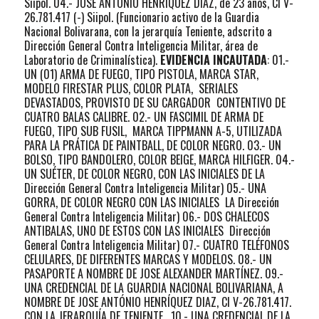
Siipol. 04.- JOSE ANTONIO HENRIQUEZ DÍAZ, de 23 años, CI V-
26.781.417 (-) Siipol. (Funcionario activo de la Guardia
Nacional Bolivarana, con la jerarquía Teniente, adscrito a
Dirección General Contra Inteligencia Militar, área de
Laboratorio de Criminalística).
EVIDENCIA INCAUTADA
: 01.-
UN (01) ARMA DE FUEGO, TIPO PISTOLA, MARCA STAR,
MODELO FIRESTAR PLUS, COLOR PLATA, SERIALES
DEVASTADOS, PROVISTO DE SU CARGADOR CONTENTIVO DE
CUATRO BALAS CALIBRE. 02.- UN FASCIMIL DE ARMA DE
FUEGO, TIPO SUB FUSIL, MARCA TIPPMANN A-5, UTILIZADA
PARA LA PRÁTICA DE PAINTBALL, DE COLOR NEGRO. 03.- UN
BOLSO, TIPO BANDOLERO, COLOR BEIGE, MARCA HILFIGER. 04.-
UN SUÉTER, DE COLOR NEGRO, CON LAS INICIALES DE LA
Dirección General Contra Inteligencia Militar) 05.- UNA
GORRA, DE COLOR NEGRO CON LAS INICIALES LA Dirección
General Contra Inteligencia Militar) 06.- DOS CHALECOS
ANTIBALAS, UNO DE ESTOS CON LAS INICIALES Dirección
General Contra Inteligencia Militar) 07.- CUATRO TELÉFONOS
CELULARES, DE DIFERENTES MARCAS Y MODELOS. 08.- UN
PASAPORTE A NOMBRE DE JOSE ALEXANDER MARTÍNEZ. 09.-
UNA CREDENCIAL DE LA GUARDIA NACIONAL BOLIVARIANA, A
NOMBRE DE JOSE ANTÓNIO HENRÍQUEZ DIAZ, CI V-26.781.417.
CON LA JERARQUÍA DE TENIENTE. 10.- UNA CREDENCIAL DE LA