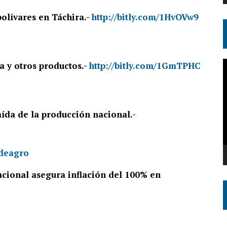
bolívares en Táchira.-
http://bitly.com/1HvOVw9
R
 y otros productos.-
http://bitly.com/1GmTPHC
d
v
aída de la producción nacional.-
ional asegura inflación del 100% en