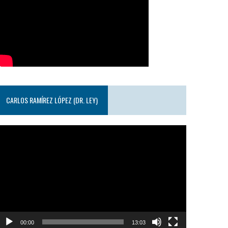
CARLOS RAMÍREZ LÓPEZ (DR. LEY)
eproductor
e
ideo
00:00
13:03