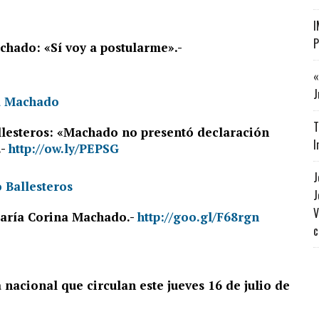
I
P
chado: «Sí voy a postularme».-
«
J
T
lesteros: «Machado no presentó declaración
I
.-
http://ow.ly/PEPSG
J
J
V
María Corina Machado.-
http://goo.gl/F68rgn
c
 nacional que circulan este jueves 16 de julio de