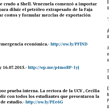
E
e crudo a Shell. Venezuela comenzó a importar
V
ara diluir el petróleo extrapesado de la Faja
ar costos y formular mezclas de exportación
“
¡
A
 emergencia económica.-
http://ow.ly/PFlND
J
e
i
 16.07.2015.-
http://wp.me/p4moBP-1yj
T
Q
E
or prueba interna. La rectora de la UCV , Cecilia
M
ir con todos los estudiantes que presentaron la
P
 de estudio.-
http://ow.ly/PEe6G