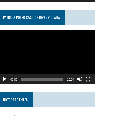
PATRICIA POLEO CASO DE JOVEN VIOLADA
eproductor
e
ideo
00:00
20:04
NOTAS RECIENTES