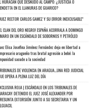
L HURACÁN QUE DESNUDÓ AL CAMPO: ¿JUSTICIA O
ENDETTA EN EL LLANURAS DE GUARICO?
JUEZ RECTOR CARLOS GAMEZ Y SU ERROR INEXCUSABLE”
EL CLAN DEL ORO NEGRO! ESPAÑA ACORRALA A DOMINGO
MARO EN UN ESCÁNDALO DE SOBORNOS Y PETRÓLEO
uez Elisa Josefina Jiménez Fernández deja en libertad a
mpresario aragueño tras brutal agresión a bebé: la
mpunidad sacude a la sociedad
RIBUNALES DE VIOLENCIA EN ARAGUA…UNA RED JUDICIAL
UE OPERA A PLENA LUZ DEL DÍA
XCLUSIVA ROJA | ESCÁNDALO EN LOS TRIBUNALES DE
ARACAY: DETENIDO EL JUEZ JOSÉ ALEXANDER POR
RESUNTA EXTORSIÓN JUNTO A SU SECRETARIA Y UN
ALGUACIL