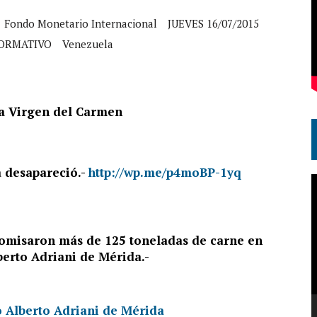
Fondo Monetario Internacional
JUEVES 16/07/2015
ORMATIVO
Venezuela
la Virgen del Carmen
a desapareció.-
http://wp.me/p4moBP-1yq
R
d
v
isaron más de 125 toneladas de carne en
berto Adriani de Mérida.-