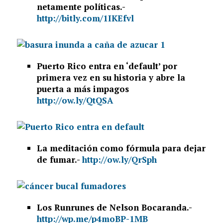
netamente políticas.-
http://bitly.com/1IKEfvl
Puerto Rico entra en ‘default’ por
primera vez en su historia y abre la
puerta a más impagos
http://ow.ly/QtQSA
La meditación como fórmula para dejar
de fumar.-
http://ow.ly/QrSph
Los Runrunes de Nelson Bocaranda.-
http://wp.me/p4moBP-1MB